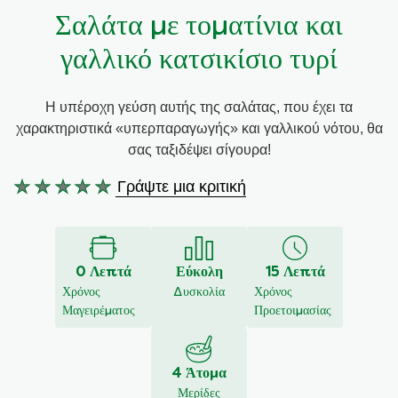
Σαλάτα με τοματίνια και
Συνταγές από την Μαργαρίτα Νικολαΐδη
γαλλικό κατσικίσιο τυρί
Η υπέροχη γεύση αυτής της σαλάτας, που έχει τα
χαρακτηριστικά «υπερπαραγωγής» και γαλλικού νότου, θα
σας ταξιδέψει σίγουρα!
Γράψτε μια κριτική
Δεν
υποβλήθηκαν
αξιολογήσεις
για
0 Λεπτά
Εύκολη
15 Λεπτά
αυτό
Χρόνος
Δυσκολία
Χρόνος
το
Μαγειρέματος
Προετοιμασίας
recipe
4 Άτομα
Μερίδες