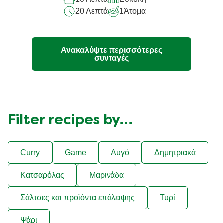
το
20 Λεπτά
1
Άτομα
recipe
Ανακαλύψτε περισσότερες
συνταγές
Filter recipes by…
Curry
Game
Αυγό
Δημητριακά
Κατσαρόλας
Μαρινάδα
Σάλτσες και προϊόντα επάλειψης
Τυρί
Ψάρι