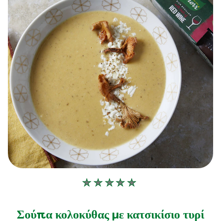
Δεν
υποβλήθηκαν
αξιολογήσεις
Σούπα κολοκύθας με κατσικίσιο τυρί