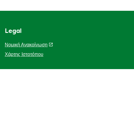
Legal
Νομική Ανακοίνωση
Χάρτης Ιστοτόπου
Help
Η Ιστορία μας
F.A.Q
Επικοινωνήστε μαζί μας
Προσβασιμότητα
Γνωστοποίηση για τη χρηση cookies
ΓΝΩΣΤΟΠΟΙΗΣΗ ΓΙΑ ΤΗΝ ΠΡΟΣΤΑΣΙΑ ΤΗΣ ΙΔΙΩΤΙΚΗΣ