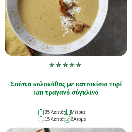
Δεν
υποβλήθηκαν
αξιολογήσεις
Σούπα κολοκύθας με κατσικίσιο τυρί
για
και τραγανό σύγκλινο
αυτό
το
35 Λεπτά
Μέτρια
recipe
15 Λεπτά
6
Άτομα