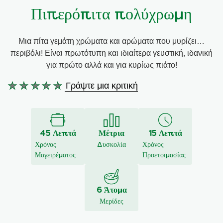
Πιπερόπιτα πολύχρωμη
Συνταγές από την Μαργαρίτα Νικολαΐδη
Μια πίτα γεμάτη χρώματα και αρώματα που μυρίζει…
περιβόλι! Είναι πρωτότυπη και ιδιαίτερα γευστική, ιδανική
για πρώτο αλλά και για κυρίως πιάτο!
Γράψτε μια κριτική
Δεν
υποβλήθηκαν
αξιολογήσεις
για
45 Λεπτά
Μέτρια
15 Λεπτά
αυτό
Χρόνος
Δυσκολία
Χρόνος
το
Μαγειρέματος
Προετοιμασίας
recipe
6 Άτομα
Μερίδες