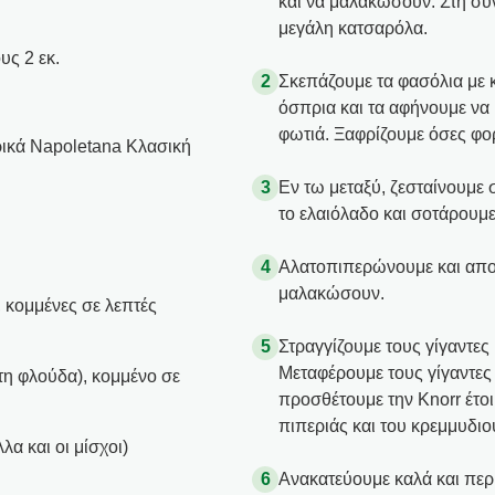
και να μαλακώσουν. Στη συν
μεγάλη κατσαρόλα.
υς 2 εκ.
Σκεπάζουμε τα φασόλια με 
όσπρια και τα αφήνουμε να
φωτιά. Ξαφρίζουμε όσες φορ
ρικά Napoletana Κλασική
Εν τω μεταξύ, ζεσταίνουμε 
το ελαιόλαδο και σοτάρουμε 
Αλατοπιπερώνουμε και απο
μαλακώσουν.
, κομμένες σε λεπτές
Στραγγίζουμε τους γίγαντες
Μεταφέρουμε τους γίγαντες 
τη φλούδα), κομμένο σε
προσθέτουμε την Knorr έτοι
πιπεριάς και του κρεμμυδιού
λα και οι μίσχοι)
Ανακατεύουμε καλά και περ