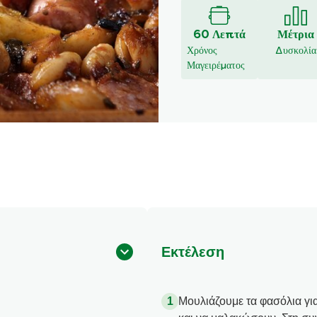
υποβλήθηκαν
αξιολογήσεις
για
60 Λεπτά
Μέτρια
αυτό
Χρόνος
Δυσκολία
το
Μαγειρέματος
recipe
Εκτέλεση
Μουλιάζουμε τα φασόλια γι