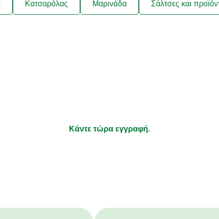
ά
Κατσαρόλας
Μαρινάδα
Σάλτσες και προϊόν
λαμβάνετε συνταγές που να ταιρ
ήσεις σας και νέα για τα προϊόν
τι απολαμβάνετε να μαγειρεύετε και τα υπόλοιπα αφήστε τ
Κάντε τώρα εγγραφή.