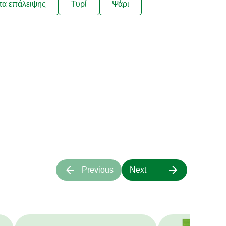
τα επάλειψης
Τυρί
Ψάρι
ιάζουν στις
τα μας;
α πάνω μας.
Previous
Next