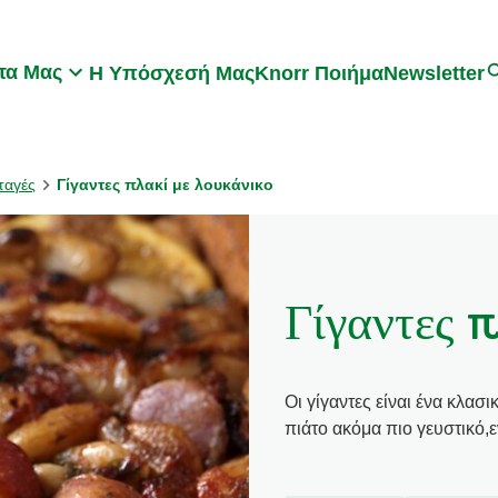
Search
τα Μας
Η Υπόσχεσή Μας
Knorr Ποιήμα
Newsletter
ταγές
Γίγαντες πλακί με λουκάνικο
Γίγαντες 
Οι γίγαντες είναι ένα κλα
πιάτο ακόμα πιο γευστικό,ε
Γράψτε μι
Δεν