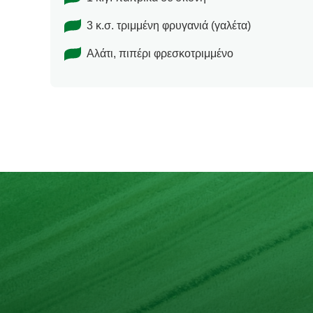
3 κ.σ. τριμμένη φρυγανιά (γαλέτα)
Αλάτι, πιπέρι φρεσκοτριμμένο