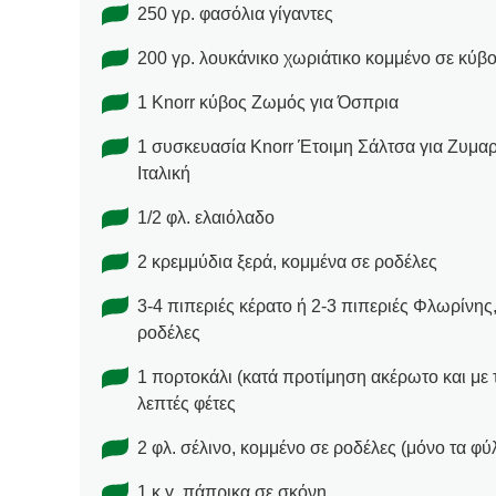
250 γρ. φασόλια γίγαντες
200 γρ. λουκάνικο χωριάτικο κομμένο σε κύβο
1 Knorr κύβος Ζωμός για Όσπρια
1 συσκευασία Knorr Έτοιμη Σάλτσα για Ζυμα
Ιταλική
1/2 φλ. ελαιόλαδο
2 κρεμμύδια ξερά, κομμένα σε ροδέλες
3-4 πιπεριές κέρατο ή 2-3 πιπεριές Φλωρίνης
ροδέλες
1 πορτοκάλι (κατά προτίμηση ακέρωτο και με 
λεπτές φέτες
2 φλ. σέλινο, κομμένο σε ροδέλες (μόνο τα φύλ
1 κ.γ. πάπρικα σε σκόνη