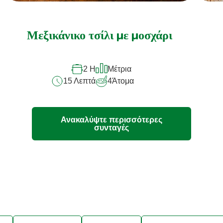
Δεν
υποβλήθηκαν
αξιολογήσεις
Μεξικάνικο τσίλι με μοσχάρι
για
αυτό
2 H
Μέτρια
το
15 Λεπτά
4
Άτομα
recipe
Ανακαλύψτε περισσότερες
συνταγές