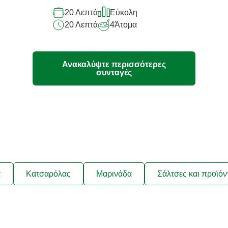
το
20 Λεπτά
Εύκολη
recipe
20 Λεπτά
4
Άτομα
Ανακαλύψτε περισσότερες
συνταγές
ά
Κατσαρόλας
Μαρινάδα
Σάλτσες και προϊόν