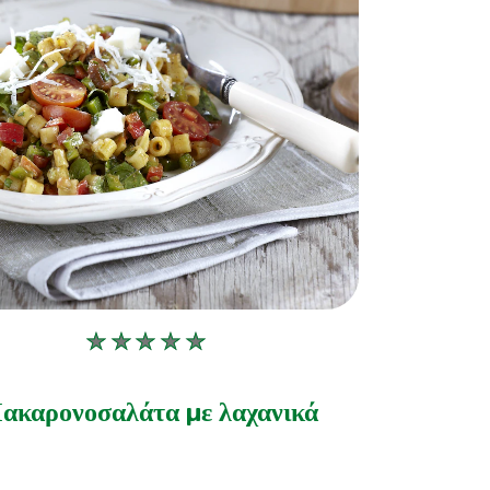
Δεν
υποβλήθηκαν
αξιολογήσεις
ακαρονοσαλάτα με λαχανικά
για
αυτό