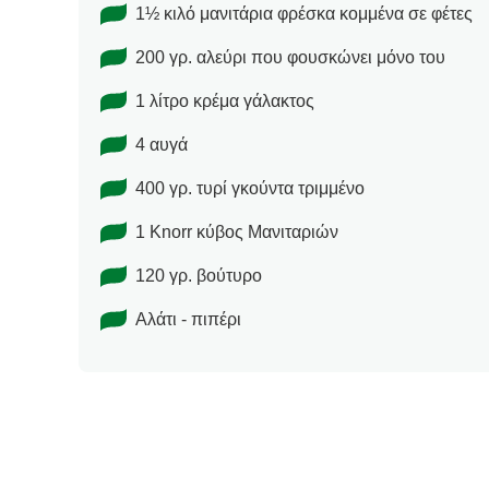
1½ κιλό μανιτάρια φρέσκα κομμένα σε φέτες
200 γρ. αλεύρι που φουσκώνει μόνο του
1 λίτρο κρέμα γάλακτος
4 αυγά
400 γρ. τυρί γκούντα τριμμένο
1 Knorr κύβος Μανιταριών
120 γρ. βούτυρο
Αλάτι - πιπέρι