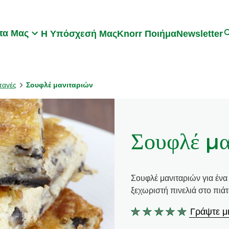
Search
τα Μας
Η Υπόσχεσή Μας
Knorr Ποιήμα
Newsletter
ταγές
Σουφλέ μανιταριών
Σουφλέ μα
Σουφλέ μανιταριών για ένα
ξεχωριστή πινελιά στο πιά
Γράψτε μι
Δεν