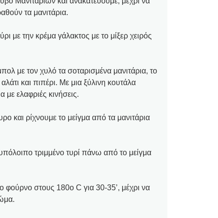
ύβο Μανιταριών και ανακατεύουμε, μέχρι να
ραθούν τα μανιτάρια.
ρι με την κρέμα γάλακτος με το μίξερ χειρός
ολ με τον χυλό τα σοταρισμένα μανιτάρια, το
 αλάτι και πιπέρι. Με μια ξύλινη κουτάλα
α με ελαφριές κινήσεις.
υρο και ρίχνουμε το μείγμα από τα μανιτάρια
 υπόλοιπο τριμμένο τυρί πάνω από το μείγμα
φούρνο στους 180ο C για 30-35’, μέχρι να
ώμα.