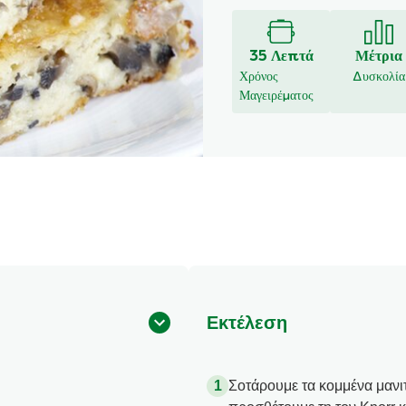
υποβλήθηκαν
αξιολογήσεις
για
35 Λεπτά
Μέτρια
αυτό
Χρόνος
Δυσκολία
το
Μαγειρέματος
recipe
Εκτέλεση
Σοτάρουμε τα κομμένα μανι