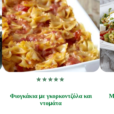
Δεν
υποβλήθηκαν
αξιολογήσεις
Φιογκάκια με γκορκοντζόλα και
Μ
για
ντομάτα
αυτό