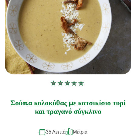
Δεν
υποβλήθηκαν
αξιολογήσεις
Σούπα κολοκύθας με κατσικίσιο τυρί
για
και τραγανό σύγκλινο
αυτό
το
35 Λεπτά
Μέτρια
recipe