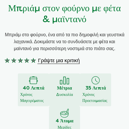
Μπριάμ στον φούρνο με φέτα
Συνταγές από την Μαργαρίτα Νικολαΐδη
& μαϊντανό
Mπριάμ στο φούρνο, ένα από τα πιο δημοφιλή και γευστικά
λαχανικά. Δοκιμάστε να το συνδυάσετε με φέτα και
μαϊντανό για περισσότερη νοστιμιά στο πιάτο σας.
Γράψτε μια κριτική
Δεν
υποβλήθηκαν
αξιολογήσεις
για
40 Λεπτά
Μέτρια
35 Λεπτά
αυτό
Χρόνος
Δυσκολία
Χρόνος
το
Μαγειρέματος
Προετοιμασίας
recipe
4 Άτομα
Μερίδες