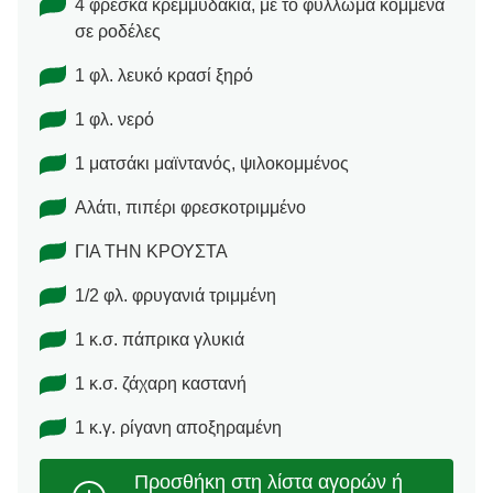
4 φρέσκα κρεμμυδάκια, με το φύλλωμα κομμένα
σε ροδέλες
1 φλ. λευκό κρασί ξηρό
1 φλ. νερό
1 ματσάκι μαϊντανός, ψιλοκομμένος
Αλάτι, πιπέρι φρεσκοτριμμένο
ΓΙΑ ΤΗΝ ΚΡΟΥΣΤΑ
1/2 φλ. φρυγανιά τριμμένη
1 κ.σ. πάπρικα γλυκιά
1 κ.σ. ζάχαρη καστανή
1 κ.γ. ρίγανη αποξηραμένη