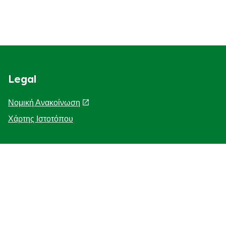
Legal
Νομική Ανακοίνωση
Χάρτης Ιστοτόπου
Help
Η Ιστορία μας
F.A.Q
Επικοινωνήστε μαζί μας
Προσβασιμότητα