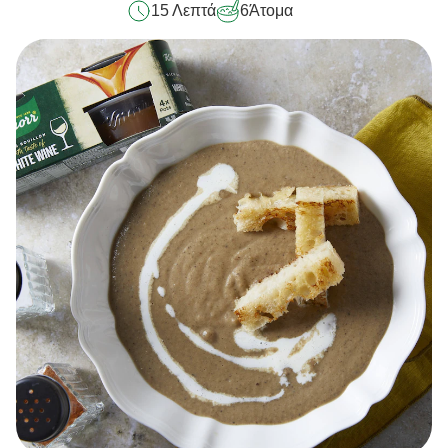
15 Λεπτά
6
Άτομα