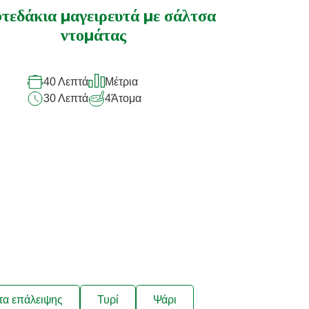
αξιολογήσεις
τεδάκια μαγειρευτά με σάλτσα
για
ντομάτας
αυτό
το
40 Λεπτά
Μέτρια
recipe
30 Λεπτά
4
Άτομα
τα επάλειψης
Τυρί
Ψάρι