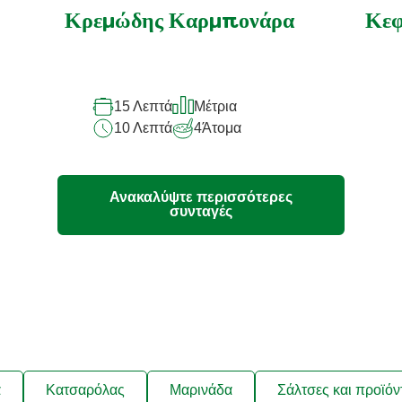
αξιολογήσεις
Κρεμώδης Καρμπονάρα
Κεφ
για
αυτό
το
15 Λεπτά
Μέτρια
recipe
10 Λεπτά
4
Άτομα
Ανακαλύψτε περισσότερες
συνταγές
ά
Κατσαρόλας
Μαρινάδα
Σάλτσες και προϊόν