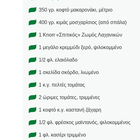
350 γρ. κοφτό μακαρονάκι, μέτριο
400 γρ. κιμάς μοσχαρίσιος (από σπάλα)
1 Knorr «Σπιτικός» Ζωμός Λαχανικών
1 μεγάλο κρεμμύδι ξερό, ψιλοκομμένο
1/2 φλ. ελαιόλαδο
1 σκελίδα σκόρδο, λιωμένο
1 κ.γ. πελτές τομάτας
2 ώριμες τομάτες, τριμμένες
1 κοφτό κ.γ. καστανή ζάχαρη
1/2 φλ. φρέσκος μαϊντανός, ψιλοκομμένος
1 φλ. κασέρι τριμμένο