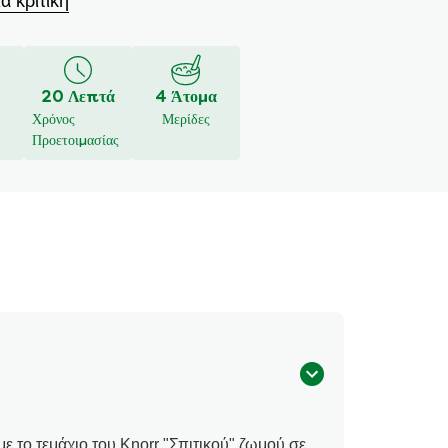
α κριτική
20 Λεπτά
4 Άτομα
Χρόνος
Μερίδες
Προετοιμασίας
με το τεμάχιο του Knorr "Σπιτικού" ζωμού σε