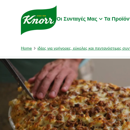
Skip to:
Main content
Footer
Οι Συνταγές Μας
Τα Προϊόν
Home
ιδέες για γρήγορες, εύκολες και πεντανόστιμες συν