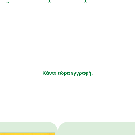
λαμβάνετε συνταγές που να ταιρ
ήσεις σας και νέα για τα προϊόν
τι απολαμβάνετε να μαγειρεύετε και τα υπόλοιπα αφήστε τ
Κάντε τώρα εγγραφή.