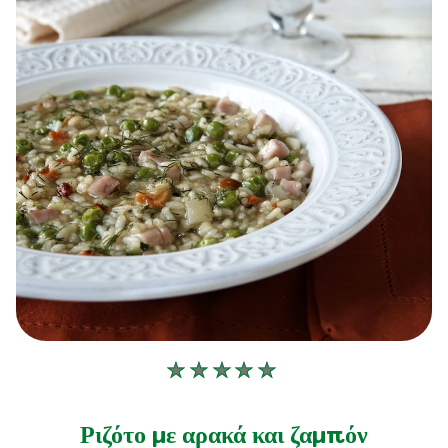
Δεν
υποβλήθηκαν
αξιολογήσεις
Ριζότο με αρακά και ζαμπόν