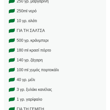
250 γρ. μαργαρίνη
250ml νερό
10 γρ. αλάτι
ΓΙΑ ΤΗ ΣΑΛΤΣΑ
500 γρ. κράνμπερι
180 ml κρασί πόρτο
140 γρ. ζάχαρη
100 ml χυμός πορτοκάλι
40 γρ. μέλι
3 γρ. ξυλάκι κανέλας
1 γρ. γαρίφαλο
ΓΙΑ ΤΗ ΓΕΜΙΣΗ