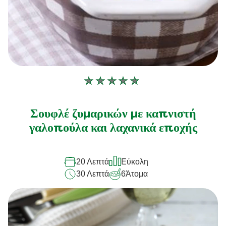
Δεν
υποβλήθηκαν
αξιολογήσεις
Σουφλέ ζυμαρικών με καπνιστή
για
γαλοπούλα και λαχανικά εποχής
αυτό
το
20 Λεπτά
Εύκολη
recipe
30 Λεπτά
6
Άτομα