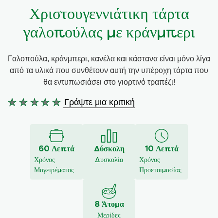
Χριστουγεννιάτικη τάρτα
Συνταγές από την Μαργαρίτα Νικολαΐδη
γαλοπούλας με κράνμπερι
Γαλοπούλα, κράνμπερι, κανέλα και κάστανα είναι μόνο λίγα
από τα υλικά που συνθέτουν αυτή την υπέροχη τάρτα που
θα εντυπωσιάσει στο γιορτινό τραπέζι!
Γράψτε μια κριτική
Δεν
υποβλήθηκαν
αξιολογήσεις
για
60 Λεπτά
Δύσκολη
10 Λεπτά
αυτό
Χρόνος
Δυσκολία
Χρόνος
το
Μαγειρέματος
Προετοιμασίας
recipe
8 Άτομα
Μερίδες