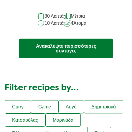
για
αυτό
30 Λεπτά
Μέτρια
το
10 Λεπτά
4
Άτομα
recipe
Ανακαλύψτε περισσότερες
συνταγές
Filter recipes by…
Curry
Game
Αυγό
Δημητριακά
Κατσαρόλας
Μαρινάδα