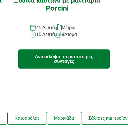
ί
Σούπα κάστανο με μανιτάρια
για
Porcini
αυτό
το
45 Λεπτά
Μέτρια
recipe
15 Λεπτά
8
Άτομα
Ανακαλύψτε περισσότερες
συνταγές
ά
Κατσαρόλας
Μαρινάδα
Σάλτσες και προϊόν