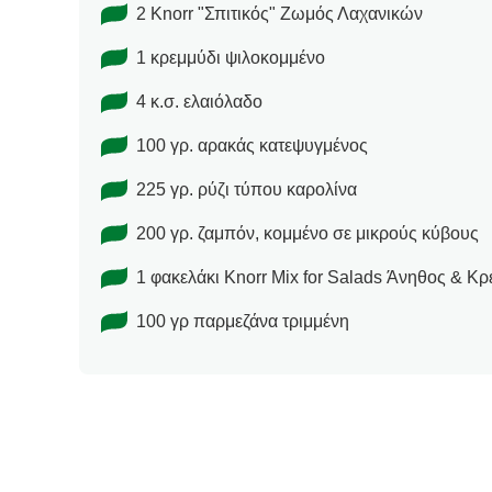
2 Knorr "Σπιτικός" Ζωμός Λαχανικών
1 κρεμμύδι ψιλοκομμένο
4 κ.σ. ελαιόλαδο
100 γρ. αρακάς κατεψυγμένος
225 γρ. ρύζι τύπου καρολίνα
200 γρ. ζαμπόν, κομμένο σε μικρούς κύβους
1 φακελάκι Knorr Mix for Salads Άνηθος & Κρ
100 γρ παρμεζάνα τριμμένη