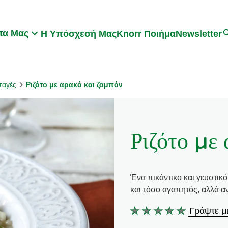
Search
τα Μας
Η Υπόσχεσή Μας
Knorr Ποιήμα
Newsletter
ταγές
Ριζότο με αρακά και ζαμπόν
Ριζότο με
Ένα πικάντικο και γευστικ
και τόσο αγαπητός, αλλά α
Γράψτε μι
Δεν