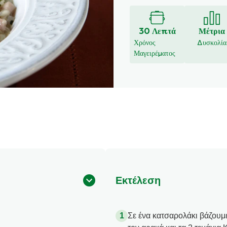
υποβλήθηκαν
αξιολογήσεις
για
30 Λεπτά
Μέτρια
αυτό
Χρόνος
Δυσκολία
το
Μαγειρέματος
recipe
Εκτέλεση
Σε ένα κατσαρολάκι βάζουμ