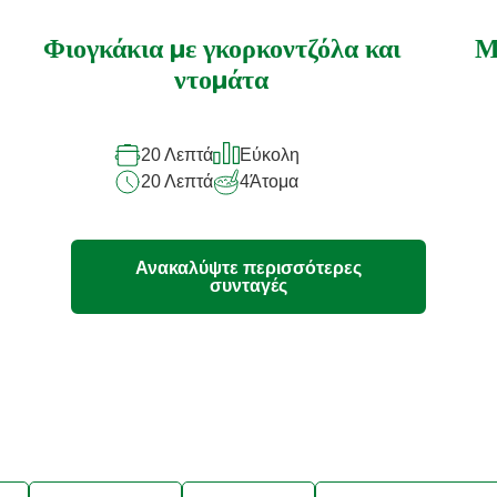
υποβλήθηκαν
αξιολογήσεις
Φιογκάκια με γκορκοντζόλα και
Μ
για
ντομάτα
αυτό
το
20 Λεπτά
Εύκολη
recipe
20 Λεπτά
4
Άτομα
Ανακαλύψτε περισσότερες
συνταγές