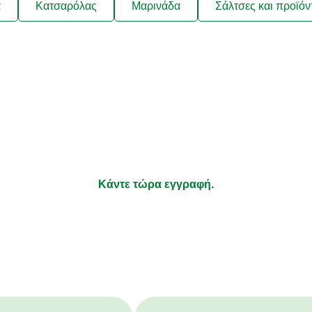
ά
Κατσαρόλας
Μαρινάδα
Σάλτσες και προϊόν
λαμβάνετε συνταγές που να ταιρ
ήσεις σας και νέα για τα προϊόν
τι απολαμβάνετε να μαγειρεύετε και τα υπόλοιπα αφήστε τ
Κάντε τώρα εγγραφή.