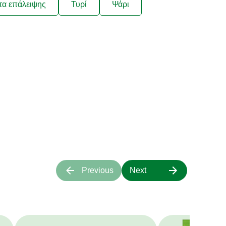
τα επάλειψης
Τυρί
Ψάρι
ιάζουν στις
τα μας;
α πάνω μας.
Previous
Next