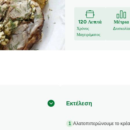
υποβλήθηκαν
αξιολογήσεις
για
120 Λεπτά
Μέτρια
αυτό
Χρόνος
Δυσκολία
το
Μαγειρέματος
recipe
Εκτέλεση
Αλατοπιπερώνουμε το κρέας