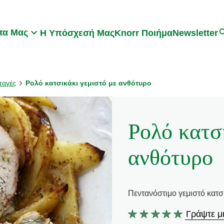
Search
τα Μας
Η Υπόσχεσή Μας
Knorr Ποιήμα
Newsletter
ταγές
Ρολό κατσικάκι γεμιστό με ανθότυρο
Ρολό κατσ
ανθότυρο
Πεντανόστιμο γεμιστό κατσι
Γράψτε μι
Δεν