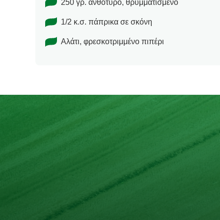
250 γρ. ανθότυρο, θρυμματισμένο
1/2 κ.σ. πάπρικα σε σκόνη
Αλάτι, φρεσκοτριμμένο πιπέρι