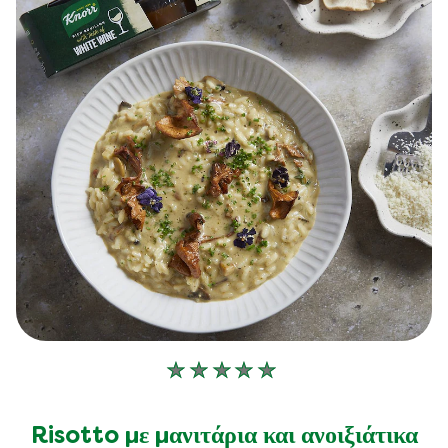
Δεν
υποβλήθηκαν
αξιολογήσεις
Risotto με μανιτάρια και ανοιξιάτικα