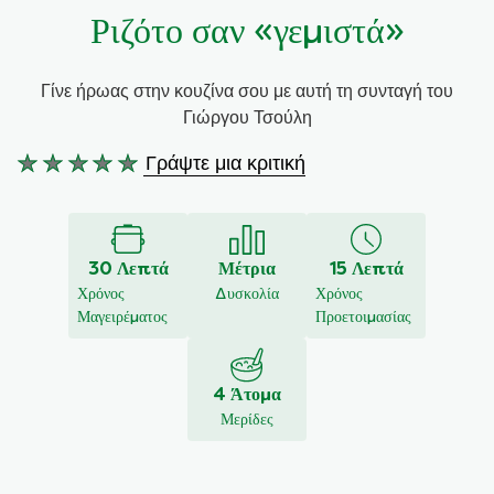
Ριζότο σαν «γεμιστά»
Συνταγές από την Μαργαρίτα Νικολαΐδη
Γίνε ήρωας στην κουζίνα σου με αυτή τη συνταγή του
Γιώργου Τσούλη
Γράψτε μια κριτική
Δεν
υποβλήθηκαν
αξιολογήσεις
για
30 Λεπτά
Μέτρια
15 Λεπτά
αυτό
Χρόνος
Δυσκολία
Χρόνος
το
Μαγειρέματος
Προετοιμασίας
recipe
4 Άτομα
Μερίδες