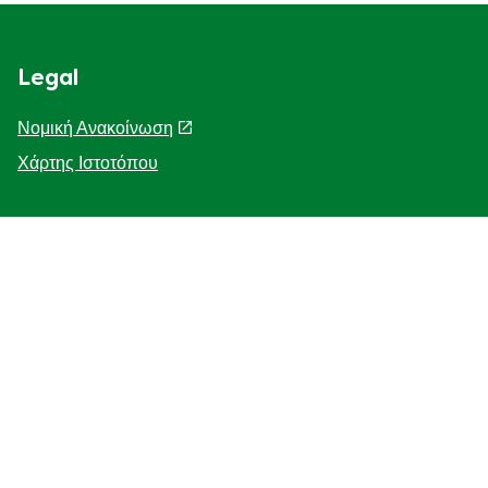
Legal
Νομική Ανακοίνωση
Χάρτης Ιστοτόπου
Help
Η Ιστορία μας
F.A.Q
Επικοινωνήστε μαζί μας
Προσβασιμότητα
Γνωστοποίηση για τη χρηση cookies
ΓΝΩΣΤΟΠΟΙΗΣΗ ΓΙΑ ΤΗΝ ΠΡΟΣΤΑΣΙΑ ΤΗΣ ΙΔΙΩΤΙΚΗΣ
ΖΩΗΣ