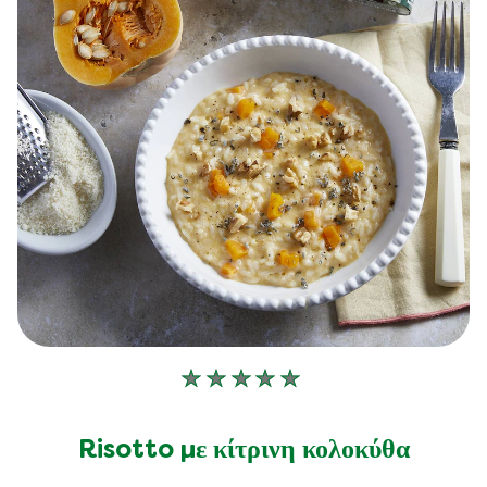
Δεν
υποβλήθηκαν
αξιολογήσεις
Risotto με κίτρινη κολοκύθα
για