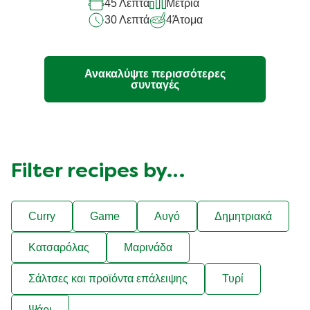
45 Λεπτά
Μέτρια
recipe
30 Λεπτά
4
Άτομα
Ανακαλύψτε περισσότερες
συνταγές
Filter recipes by…
Curry
Game
Αυγό
Δημητριακά
Κατσαρόλας
Μαρινάδα
Σάλτσες και προϊόντα επάλειψης
Τυρί
Ψάρι