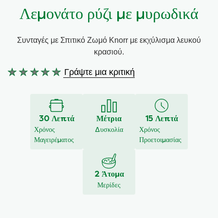
Λεμονάτο ρύζι με μυρωδικά
Συνταγές από την Μαργαρίτα Νικολαΐδη
Συνταγές με Σπιτικό Ζωμό Knorr με εκχύλισμα λευκού
κρασιού.
Γράψτε μια κριτική
Δεν
υποβλήθηκαν
αξιολογήσεις
για
30 Λεπτά
Μέτρια
15 Λεπτά
αυτό
Χρόνος
Δυσκολία
Χρόνος
το
Μαγειρέματος
Προετοιμασίας
recipe
2 Άτομα
Μερίδες