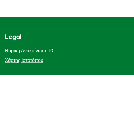
Legal
Νομική Ανακοίνωση
Χάρτης Ιστοτόπου
Help
Η Ιστορία μας
F.A.Q
Επικοινωνήστε μαζί μας
Προσβασιμότητα
Γνωστοποίηση για τη χρηση cookies