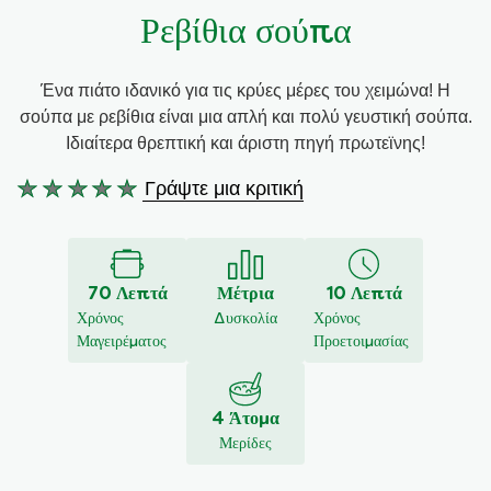
Ρεβίθια σούπα
Συνταγές από την Μαργαρίτα Νικολαΐδη
Ένα πιάτο ιδανικό για τις κρύες μέρες του χειμώνα! Η
σούπα με ρεβίθια είναι μια απλή και πολύ γευστική σούπα.
Ιδιαίτερα θρεπτική και άριστη πηγή πρωτεϊνης!
Γράψτε μια κριτική
Δεν
υποβλήθηκαν
αξιολογήσεις
για
70 Λεπτά
Μέτρια
10 Λεπτά
αυτό
Χρόνος
Δυσκολία
Χρόνος
το
Μαγειρέματος
Προετοιμασίας
recipe
4 Άτομα
Μερίδες