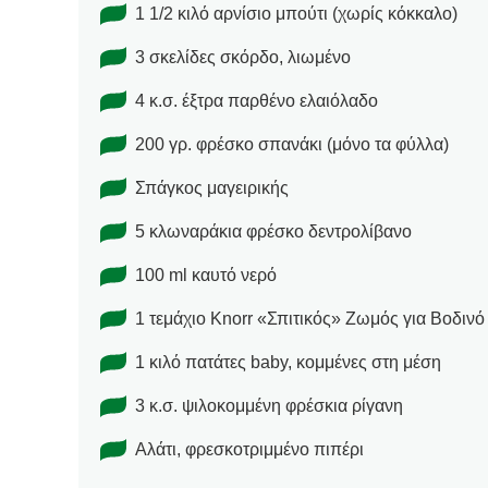
1 1/2 κιλό αρνίσιο μπούτι (χωρίς κόκκαλο)
3 σκελίδες σκόρδo, λιωμένo
4 κ.σ. έξτρα παρθένο ελαιόλαδο
200 γρ. φρέσκο σπανάκι (μόνο τα φύλλα)
Σπάγκος μαγειρικής
5 κλωναράκια φρέσκο δεντρολίβανο
100 ml καυτό νερό
1 τεμάχιο Knorr «Σπιτικός» Ζωμός για Βοδινό
1 κιλό πατάτες baby, κομμένες στη μέση
3 κ.σ. ψιλοκομμένη φρέσκια ρίγανη
Αλάτι, φρεσκοτριμμένο πιπέρι