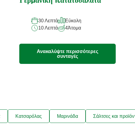
Γερμανική πατατοσαλάτα
για
αυτό
30 Λεπτά
Εύκολη
το
10 Λεπτά
4
Άτομα
recipe
Ανακαλύψτε περισσότερες
συνταγές
ά
Κατσαρόλας
Μαρινάδα
Σάλτσες και προϊόν