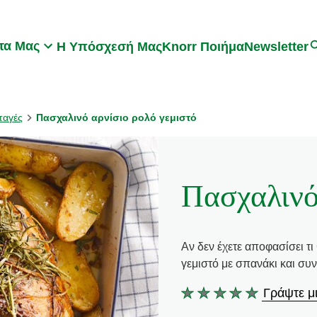
Search
τα Μας
Η Υπόσχεσή Μας
Knorr Ποιήμα
Newsletter
ταγές
Πασχαλινό αρνίσιο ρολό γεμιστό
Πασχαλινό
Αν δεν έχετε αποφασίσει τι
γεμιστό με σπανάκι και συ
Γράψτε μι
Δεν