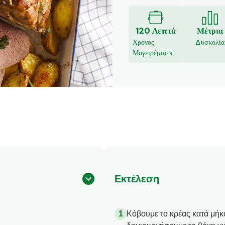
υποβλήθηκαν
αξιολογήσεις
για
120 Λεπτά
Μέτρια
αυτό
Χρόνος
Δυσκολία
το
Μαγειρέματος
recipe
Εκτέλεση
Κόβουμε το κρέας κατά μήκο