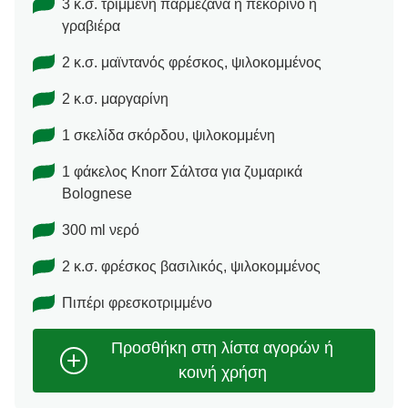
3 κ.σ. τριμμένη παρμεζάνα ή πεκορίνο ή
γραβιέρα
2 κ.σ. μαϊντανός φρέσκος, ψιλοκομμένος
2 κ.σ. μαργαρίνη
1 σκελίδα σκόρδου, ψιλοκομμένη
1 φάκελος Κnorr Σάλτσα για ζυμαρικά
Bolognese
300 ml νερό
2 κ.σ. φρέσκος βασιλικός, ψιλοκομμένος
Πιπέρι φρεσκοτριμμένο