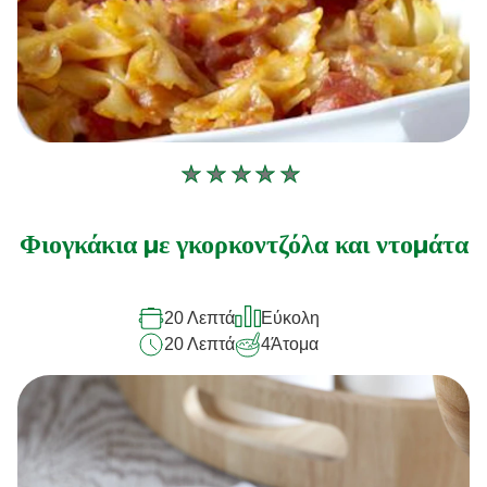
Δεν
υποβλήθηκαν
αξιολογήσεις
Φιογκάκια με γκορκοντζόλα και ντομάτα
για
αυτό
20 Λεπτά
Εύκολη
το
20 Λεπτά
4
Άτομα
recipe