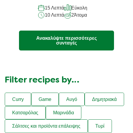
αυτό
15 Λεπτά
Εύκολη
το
10 Λεπτά
2
Άτομα
recipe
Ανακαλύψτε περισσότερες
συνταγές
Filter recipes by…
Curry
Game
Αυγό
Δημητριακά
Κατσαρόλας
Μαρινάδα
Σάλτσες και προϊόντα επάλειψης
Τυρί