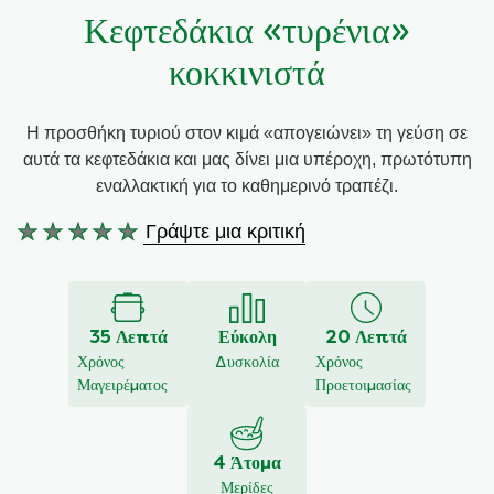
Κεφτεδάκια «τυρένια»
Συνταγές από την Μαργαρίτα Νικολαΐδη
κοκκινιστά
Η προσθήκη τυριού στον κιμά «απογειώνει» τη γεύση σε
αυτά τα κεφτεδάκια και μας δίνει μια υπέροχη, πρωτότυπη
εναλλακτική για το καθημερινό τραπέζι.
Γράψτε μια κριτική
Δεν
υποβλήθηκαν
αξιολογήσεις
για
35 Λεπτά
Εύκολη
20 Λεπτά
αυτό
Χρόνος
Δυσκολία
Χρόνος
το
Μαγειρέματος
Προετοιμασίας
recipe
4 Άτομα
Μερίδες