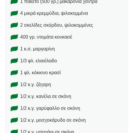
1 πακέτο (500 γρ.) μακαρόνια χοντρά
4 μικρά κρεμμύδια, ψιλοκομμένα
2 σκελίδες σκόρδου, ψιλοκομμένες
400 γρ. ντομάτα κονκασέ
1 κ.σ. μαργαρίνη
1/3 φλ. ελαιόλαδο
1 φλ. κόκκινο κρασί
1/2 κ.γ. ζάχαρη
1/2 κ.γ. κανέλα σε σκόνη
1/2 κ.γ. γαρύφαλλο σε σκόνη
1/2 κ.γ. μοσχοκάρυδο σε σκόνη
1/2 κ.γ. μπαχάρι σε σκόνη