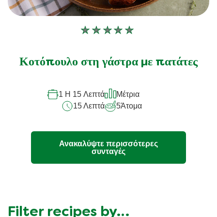
Δεν
υποβλήθηκαν
αξιολογήσεις
Κοτόπουλο στη γάστρα με πατάτες
για
αυτό
1 H 15 Λεπτά
Μέτρια
το
15 Λεπτά
5
Άτομα
recipe
Ανακαλύψτε περισσότερες
συνταγές
Filter recipes by…