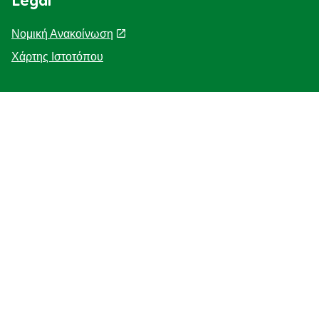
Legal
Νομική Ανακοίνωση
Χάρτης Ιστοτόπου
Help
Η Ιστορία μας
F.A.Q
Επικοινωνήστε μαζί μας
Προσβασιμότητα
Γνωστοποίηση για τη χρηση cookies
ΓΝΩΣΤΟΠΟΙΗΣΗ ΓΙΑ ΤΗΝ ΠΡΟΣΤΑΣΙΑ ΤΗΣ ΙΔΙΩΤΙΚΗΣ
ΖΩΗΣ
Διαχείριση Προτιμήσεων
Κατάστημα - εντοπιστής