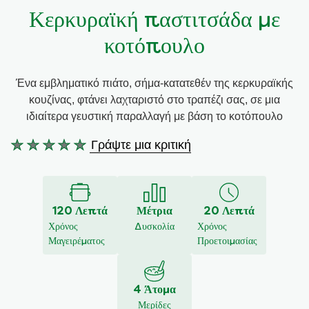
Κερκυραϊκή παστιτσάδα με
Συνταγές από την Μαργαρίτα Νικολαΐδη
κοτόπουλο
Ένα εμβληματικό πιάτο, σήμα-κατατεθέν της κερκυραϊκής
κουζίνας, φτάνει λαχταριστό στο τραπέζι σας, σε μια
ιδιαίτερα γευστική παραλλαγή με βάση το κοτόπουλο
Γράψτε μια κριτική
Δεν
υποβλήθηκαν
αξιολογήσεις
για
120 Λεπτά
Μέτρια
20 Λεπτά
αυτό
Χρόνος
Δυσκολία
Χρόνος
το
Μαγειρέματος
Προετοιμασίας
recipe
4 Άτομα
Μερίδες