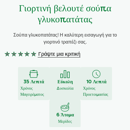
Γιορτινή βελουτέ σούπα
Συνταγές από την Μαργαρίτα Νικολαΐδη
γλυκοπατάτας
Σούπα γλυκοπατάτας! Η καλύτερη εισαγωγή για το
γιορτινό τραπέζι σας.
Γράψτε μια κριτική
Δεν
υποβλήθηκαν
αξιολογήσεις
για
35 Λεπτά
Εύκολη
10 Λεπτά
αυτό
Χρόνος
Δυσκολία
Χρόνος
το
Μαγειρέματος
Προετοιμασίας
recipe
6 Άτομα
Μερίδες