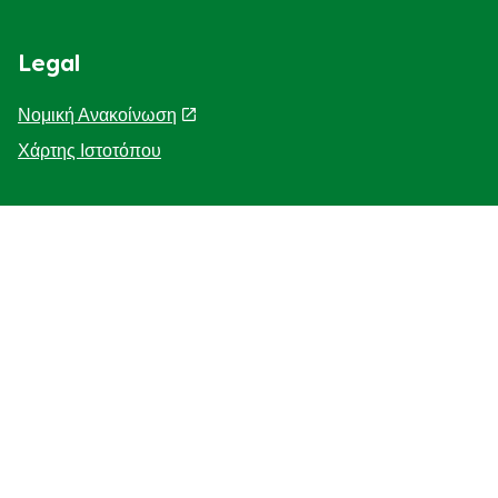
Legal
Νομική Ανακοίνωση
Χάρτης Ιστοτόπου
Help
Η Ιστορία μας
F.A.Q
Επικοινωνήστε μαζί μας
Προσβασιμότητα
Γνωστοποίηση για τη χρηση cookies
ΓΝΩΣΤΟΠΟΙΗΣΗ ΓΙΑ ΤΗΝ ΠΡΟΣΤΑΣΙΑ ΤΗΣ ΙΔΙΩΤΙΚΗΣ
ΖΩΗΣ