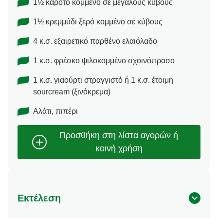
1½ καρότο κομμένο σε μεγάλους κύβους
1½ κρεμμύδι ξερό κομμένο σε κύβους
4 κ.σ. εξαιρετικό παρθένο ελαιόλαδο
1 κ.σ. φρέσκο ψιλοκομμένο σχοινόπρασο
1 κ.σ. γιαούρτι στραγγιστό ή 1 κ.σ. έτοιμη
sourcream (ξινόκρεμα)
Αλάτι, πιπέρι
Εκτέλεση