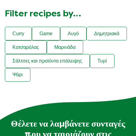
Filter recipes by…
Curry
Game
Αυγό
Δημητριακά
Κατσαρόλας
Μαρινάδα
Σάλτσες και προϊόντα επάλειψης
Τυρί
Ψάρι
Θέλετε να λαμβάνετε συνταγές
που να ταιριάζουν στις