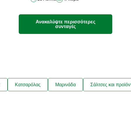
recipe
Ανακαλύψτε περισσότερες
συνταγές
ά
Κατσαρόλας
Μαρινάδα
Σάλτσες και προϊόν
λαμβάνετε συνταγές που να ταιρ
ήσεις σας και νέα για τα προϊόν