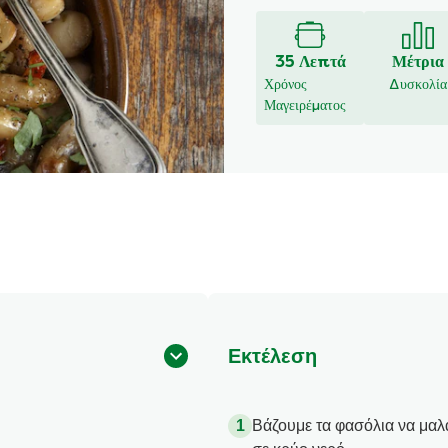
υποβλήθηκαν
αξιολογήσεις
για
35 Λεπτά
Μέτρια
αυτό
Χρόνος
Δυσκολία
το
Μαγειρέματος
recipe
Εκτέλεση
Βάζουμε τα φασόλια να μα