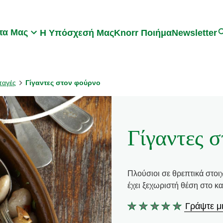
Search
τα Μας
Η Υπόσχεσή Μας
Knorr Ποιήμα
Newsletter
ταγές
Γίγαντες στον φούρνο
Γίγαντες 
Πλούσιοι σε θρεπτικά στοι
έχει ξεχωριστή θέση στο κα
Γράψτε μι
Δεν