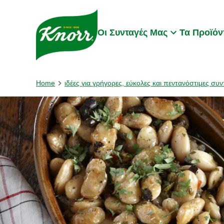
Skip to:
Main content
Footer
Οι Συνταγές Μας
Τα Προϊόν
Home
ιδέες για γρήγορες, εύκολες και πεντανόστιμες συν