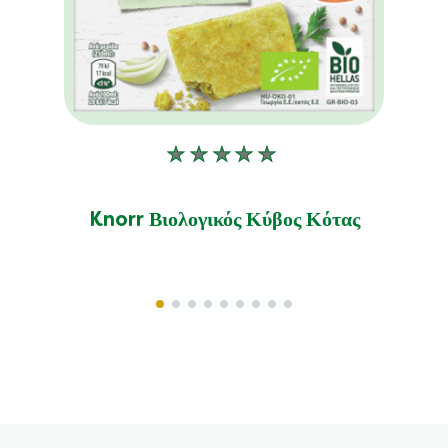
Δεν
υποβλήθηκαν
αξιολογήσεις
Knorr Βιολογικός Κύβος Κότας
για
αυτό
το
product