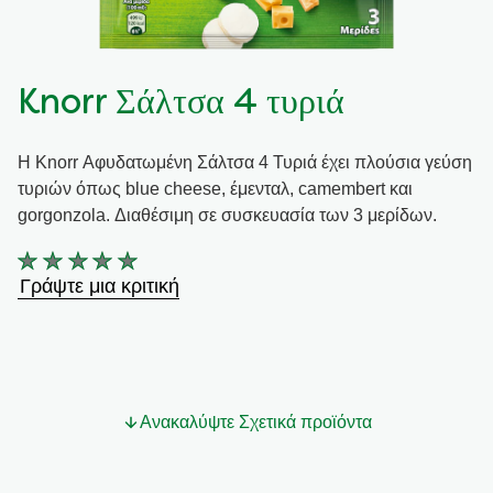
Συνταγές από την Μαργαρίτα Νικολαΐδη
Knorr Σάλτσα 4 τυριά
Η Knorr Αφυδατωμένη Σάλτσα 4 Τυριά έχει πλούσια γεύση
τυριών όπως blue cheese, έμενταλ, camembert και
gorgonzola. Διαθέσιμη σε συσκευασία των 3 μερίδων.
Δεν
Γράψτε μια κριτική
υποβλήθηκαν
αξιολογήσεις
για
αυτό
το
Ανακαλύψτε Σχετικά προϊόντα
product