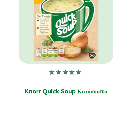
Δεν
υποβλήθηκαν
αξιολογήσεις
Knorr Quick Soup Κοτόσουπα
για
αυτό
το
product