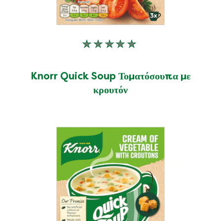
Δεν
υποβλήθηκαν
αξιολογήσεις
Knorr Quick Soup Τοματόσουπα με
για
κρουτόν
αυτό
το
product