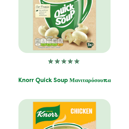
Δεν
υποβλήθηκαν
αξιολογήσεις
Knorr Quick Soup Μανιταρόσουπα
για
αυτό
το
product