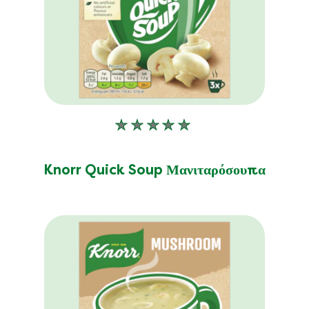
Δεν
υποβλήθηκαν
αξιολογήσεις
Knorr Quick Soup Μανιταρόσουπα
για
αυτό
το
product