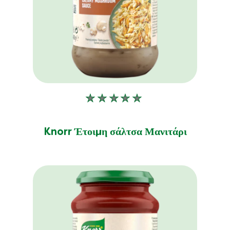
Δεν
υποβλήθηκαν
αξιολογήσεις
Knorr Έτοιμη σάλτσα Μανιτάρι
για
αυτό
το
product