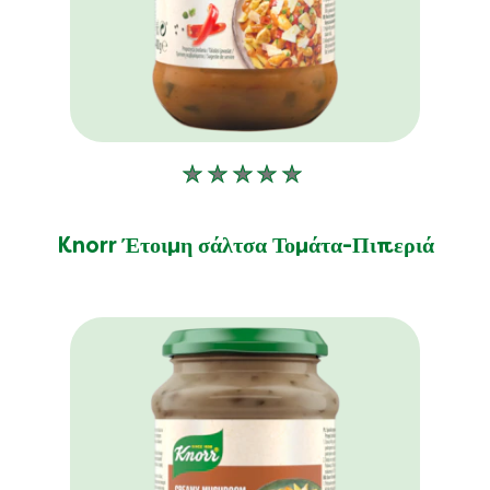
Δεν
υποβλήθηκαν
αξιολογήσεις
Knorr Έτοιμη σάλτσα Τομάτα-Πιπεριά
για
αυτό
το
product