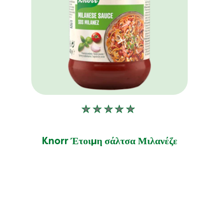
Δεν
υποβλήθηκαν
αξιολογήσεις
Knorr Έτοιμη σάλτσα Μιλανέζε
για
αυτό
το
product