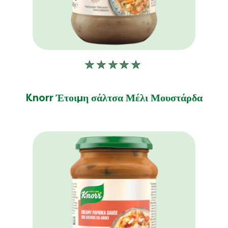
Δεν
υποβλήθηκαν
αξιολογήσεις
Knorr Έτοιμη σάλτσα Μέλι Μουστάρδα
για
αυτό
το
product