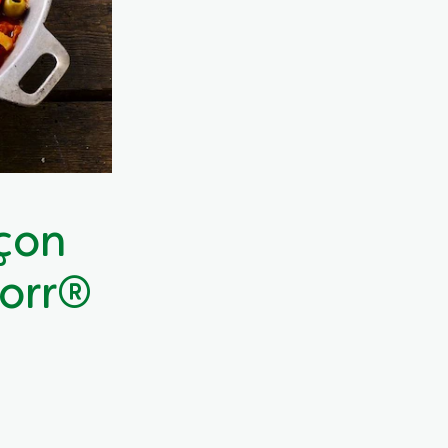
çon
norr®