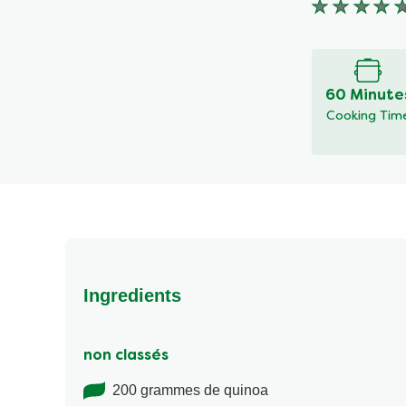
Aucune
évaluation
soumise
pour
ce
60 Minute
recipe
Cooking Tim
Ingredients
non classés
200 grammes de quinoa