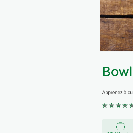
Bowl
Apprenez à cui
Aucune
évaluation
soumise
pour
ce