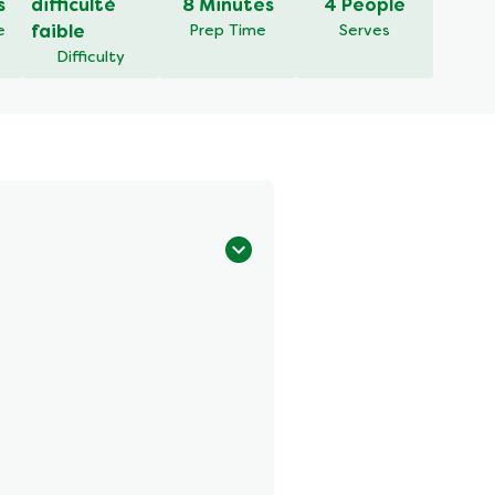
s
difficulté
8 Minutes
4 People
e
faible
Prep Time
Serves
Difficulty