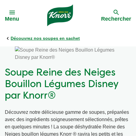
Skip to:
Menu
Rechercher
Découvrez nos soupes en sachet
Précédent
Précédent
Toutes les recettes
Nos engagements
Soupe Reine des Neiges
Par ingrédients
Bouillon Légumes Disney
Par plat
par Knorr®
Par type de cuisine
Découvrez notre délicieuse gamme de soupes, préparées
avec des ingrédients soigneusement sélectionnés, prêtes
en quelques minutes ! La soupe déshydratée Reine des
Apéro
Neiges bouillon légumes Knorr ® ravira les petits et les