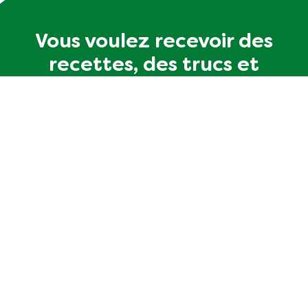
Vous voulez recevoir des
recettes, des trucs et
astuces sur la façon de
manger durable?
Dites-nous vos préférences culinaires et nous ferons
le reste.
Vous avez des