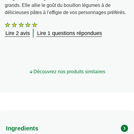
grands. Elle allie le goût du bouillon légumes à de
Végétarien
délicieuses pâtes à l'effigie de vos personnages préférés.
La
Trucs et Astuces
note
Lire 2 avis
Lire 1 questions répondues
moyenne
de
ce
Soupe
Reine
des
Neiges
Découvrez nos produits similaires
Bouillon
Légumes
Disney
par
Knorr®
est
de
5.0
sur
Ingredients
5