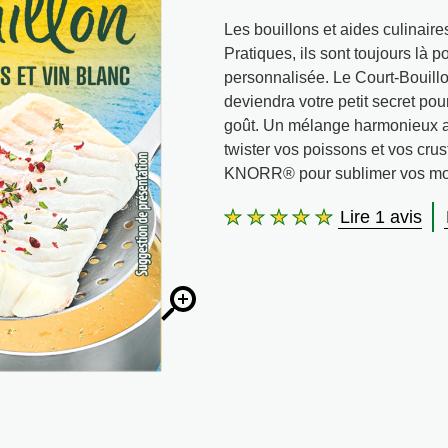
Les bouillons et aides culinair
Pratiques, ils sont toujours là 
personnalisée. Le Court-Bouil
deviendra votre petit secret po
goût. Un mélange harmonieux au 
twister vos poissons et vos crus
KNORR® pour sublimer vos mou
Lire 1 avis
La
note
moyenne
de
ce
Court-
Bouillon
Fines
Herbes
et
Vin
Blanc