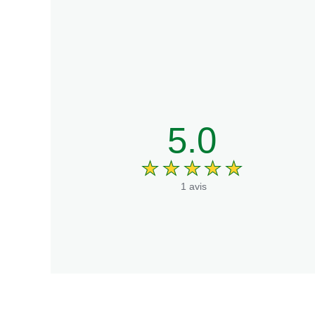
dont sucres
Fibres
Protéines
Sel
5.0
1 avis