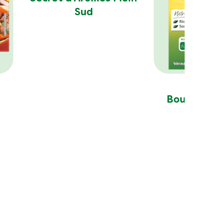
Sud
Bouillon B