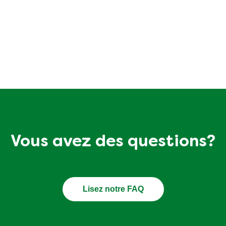
des recettes, des trucs et a
manger durable?
ites-nous vos préférences culinaires et nous ferons le rest
Vous avez des questions?
Lisez notre FAQ