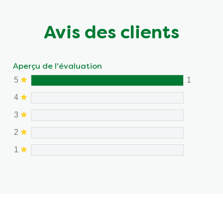
<0.5 g
<0.5 g
Avis des clients
0.7 g
2.6 g
Aperçu de l'évaluation
5
1
4
3
2
1