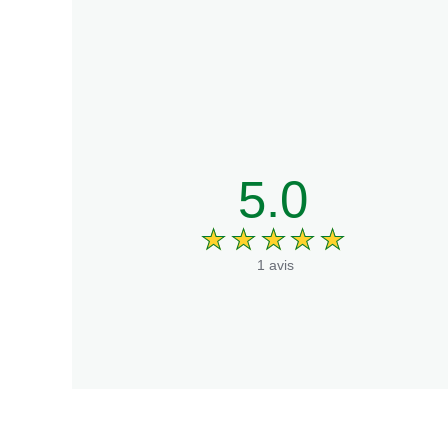
dont sucres
Fibres
Protéines
Sel
5.0
1 avis