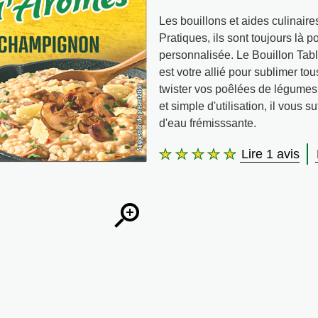
Les bouillons et aides culinair
Pratiques, ils sont toujours là 
personnalisée. Le Bouillon Ta
est votre allié pour sublimer tou
twister vos poêlées de légumes
et simple d'utilisation, il vous s
d'eau frémisssante.
Lire 1 avis
La
note
moyenne
de
ce
Bouillon
Secret
d&#39;Arômes
Saveur
Champignon
est
de