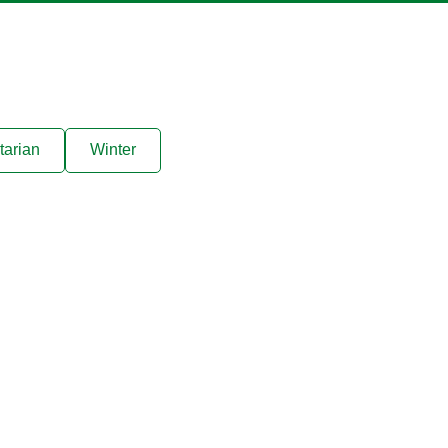
tarian
Winter
Emplacement
fr
Change Location