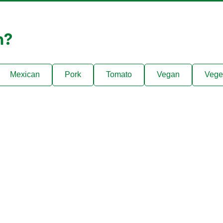
m?
Mexican
Pork
Tomato
Vegan
Vege
Suivez-nous
n