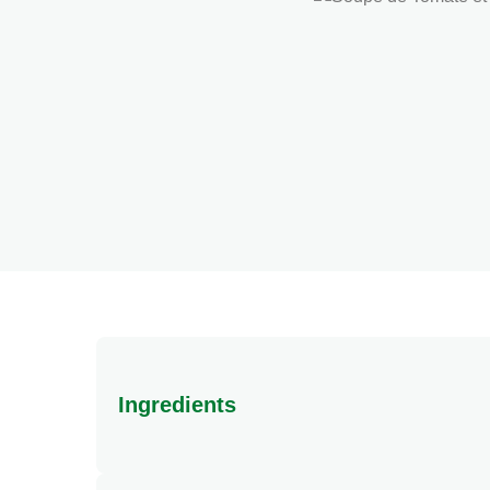
Ingredients
Ingrédients : riz 20%, tomate 19%, graisse de pa