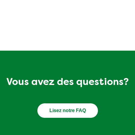
des recettes, des trucs et a
manger durable?
ites-nous vos préférences culinaires et nous ferons le rest
Vous avez des questions?
Lisez notre FAQ