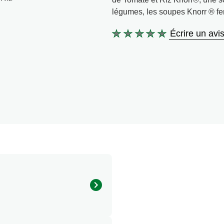
légumes, les soupes Knorr ® fero
Écrire un avi
Aucune
évaluation
soumise
pour
ce
product
lme, amidons, sucre, farine