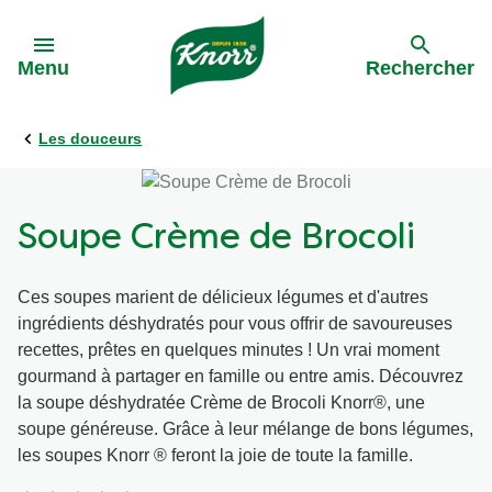
Skip to:
Menu
Rechercher
Les douceurs
Précédent
Précédent
Toutes les recettes
Nos engagements
Soupe Crème de Brocoli
Par ingrédients
Ces soupes marient de délicieux légumes et d'autres
ingrédients déshydratés pour vous offrir de savoureuses
Par plat
recettes, prêtes en quelques minutes ! Un vrai moment
gourmand à partager en famille ou entre amis. Découvrez
Par type de cuisine
la soupe déshydratée Crème de Brocoli Knorr®, une
soupe généreuse. Grâce à leur mélange de bons légumes,
les soupes Knorr ® feront la joie de toute la famille.
Apéro