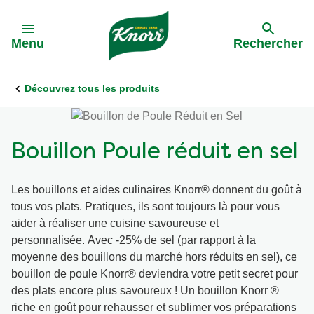
Skip to:
Menu
Rechercher
Découvrez tous les produits
Précédent
Précédent
Toutes les recettes
Nos engagements
Bouillon Poule réduit en sel
Par ingrédients
Les bouillons et aides culinaires Knorr® donnent du goût à
tous vos plats. Pratiques, ils sont toujours là pour vous
Par plat
aider à réaliser une cuisine savoureuse et
personnalisée. Avec -25% de sel (par rapport à la
Par type de cuisine
moyenne des bouillons du marché hors réduits en sel), ce
bouillon de poule Knorr® deviendra votre petit secret pour
des plats encore plus savoureux ! Un bouillon Knorr ®
Apéro
riche en goût pour rehausser et sublimer vos préparations