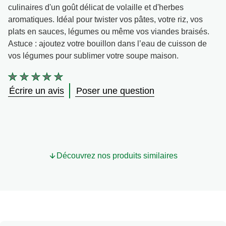
culinaires d'un goût délicat de volaille et d'herbes
Végétarien
aromatiques. Idéal pour twister vos pâtes, votre riz, vos
plats en sauces, légumes ou même vos viandes braisés.
Astuce : ajoutez votre bouillon dans l’eau de cuisson de
Trucs et Astuces
vos légumes pour sublimer votre soupe maison.
Aucune
évaluation
Écrire un avis
Poser une question
soumise
pour
ce
product
Découvrez nos produits similaires