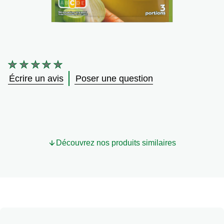
Végétarien
Trucs et Astuces
Aucune
évaluation
Écrire un avis
Poser une question
soumise
pour
ce
product
Découvrez nos produits similaires