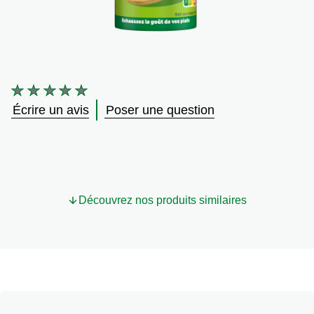
Végétarien
Trucs et Astuces
Aucune
évaluation
Écrire un avis
Poser une question
soumise
pour
ce
product
Découvrez nos produits similaires