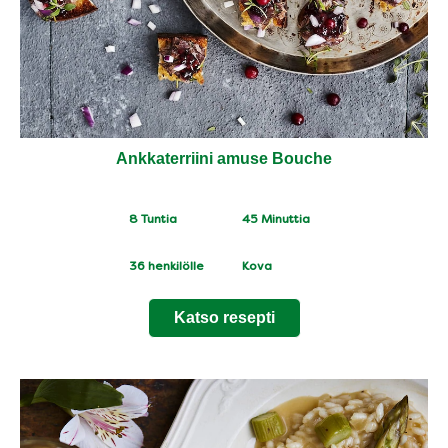
Ankkaterriini amuse Bouche
CookingTime
PreparationTime
8 Tuntia
45 Minuttia
Servings
Difficulty
36
henkilölle
Kova
Katso resepti