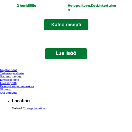
Servings
Difficulty
2
henkilölle
Helppo,Kova,Keskinkertaine
n
Katso resepti
Lue lisää
Käyttöehdot
Tietosuojaseloste
Saavutettavuus
Evästeseloste
Muokkaa asetuksia
Oiva-raportti
Kysymyksiä ja vastauksia
Sitemap
Ota yhteyttä
Location
Finland
Change location