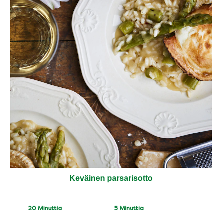
Keväinen parsarisotto
CookingTime
PreparationTime
20 Minuttia
5 Minuttia