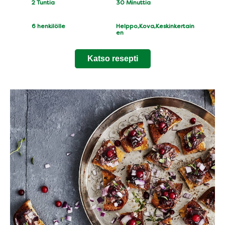
CookingTime
PreparationTime
2 Tuntia
30 Minuttia
Servings
Difficulty
6
henkilölle
Helppo,Kova,Keskinkertain
en
Katso resepti