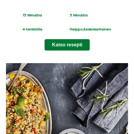
CookingTime
PreparationTime
15 Minuttia
5 Minuttia
Servings
Difficulty
4
henkilölle
Helppo,Keskinkertainen
Katso resepti