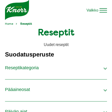
Valikko
Home
Reseptit
Reseptit
Uudet reseptit
Suodatusperuste
Reseptikategoria
Pääaineosat
Päivän ajat