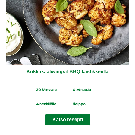
Kukkakaaliwingsit BBQ-kastikkeella
CookingTime
PreparationTime
20 Minuttia
0 Minuttia
Servings
Difficulty
4
henkilölle
Helppo
Katso resepti