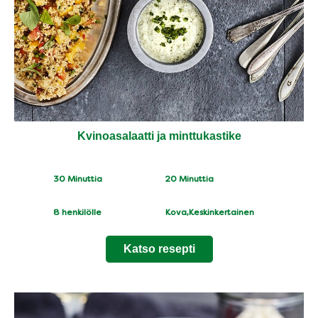
Kvinoasalaatti ja minttukastike
CookingTime
PreparationTime
30 Minuttia
20 Minuttia
Servings
Difficulty
8
henkilölle
Kova,Keskinkertainen
Katso resepti