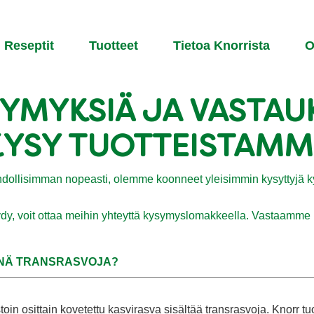
Reseptit
Tuotteet
Tietoa Knorrista​
O
YMYKSIÄ JA VASTAU
KYSY TUOTTEISTAMM
ollisimman nopeasti, olemme koonneet yleisimmin kysyttyjä ky
löydy, voit ottaa meihin yhteyttä kysymyslomakkeella. Vastaam
INÄ TRANSRASVOJA?
toin osittain kovetettu kasvirasva sisältää transrasvoja. Knorr tu