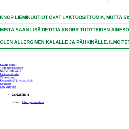
KNOR LIEMIKUUTIOT OVAT LAKTOOSITTOMIA, MUTTA S
MISTÄ SAAN LISÄTIETOJA KNORR TUOTTEIDEN AINESO
OLEN ALLERGINEN KALALLE JA PÄHKINÄLLE, ILMOIT
Käyttöehdot
Tietosuojaseloste
Saavutettavuus
Evästeseloste
Oiva-raportti
Kysymyksiä ja vastauksia
Sitemap
Ota yhteyttä
Location
Finland
Change location