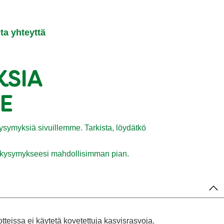
ta yhteyttä
KSIA
E
symyksiä sivuillemme. Tarkista, löydätkö
me kysymykseesi mahdollisimman pian.
otteissa ei käytetä kovetettuja kasvisrasvoja.