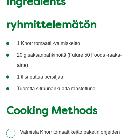
Ingredients
ryhmittelemätön
1 Knorr tomaatti -valmiskeitto
20 g saksanpähkinöitä (Future 50 Foods -raaka-
aine)
1 tl silputtua persiljaa
Tuoretta sitruunankuorta raastettuna
Cooking Methods
Valmista Knorr tomaattikeitto paketin ohjeiden