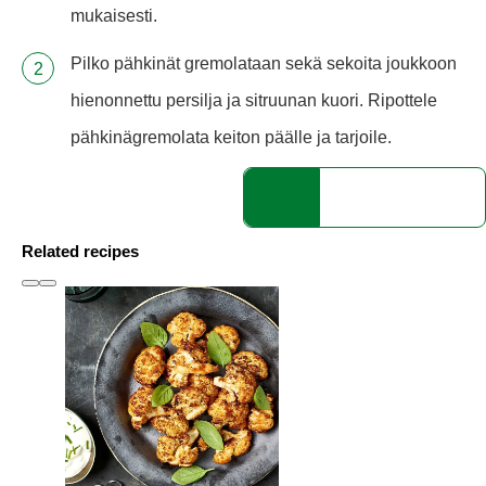
mukaisesti.
Pilko pähkinät gremolataan sekä sekoita joukkoon
hienonnettu persilja ja sitruunan kuori. Ripottele
pähkinägremolata keiton päälle ja tarjoile.
Related recipes
slide
1 to 3
of 6