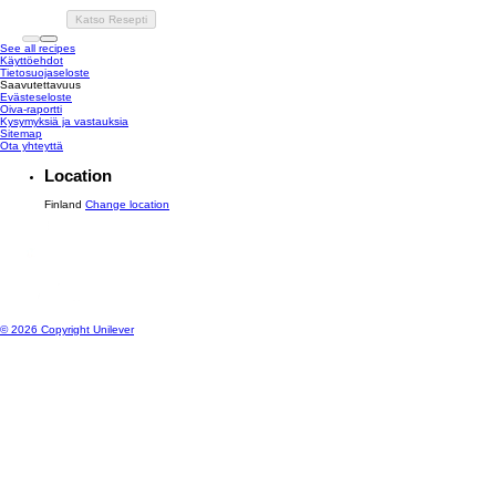
Katso Resepti
See all recipes
Käyttöehdot
Tietosuojaseloste
Saavutettavuus
Evästeseloste
Muokkaa asetuksia
Oiva-raportti
Kysymyksiä ja vastauksia
Sitemap
Ota yhteyttä
Location
Finland
Change location
© 2026 Copyright Unilever