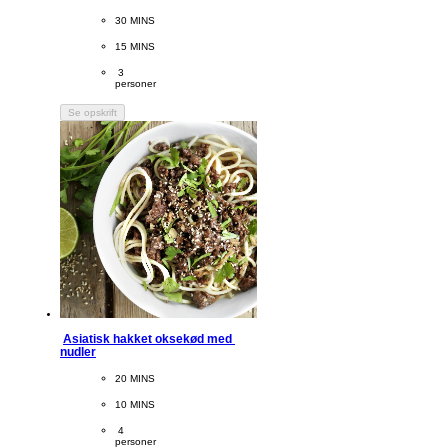
CookingTime
30 MINS 
PreparationTime
15 MINS
Servings
 3
personer
Se opskrift
Asiatisk hakket oksekød med 
nudler
CookingTime
20 MINS 
PreparationTime
10 MINS
Servings
 4
personer