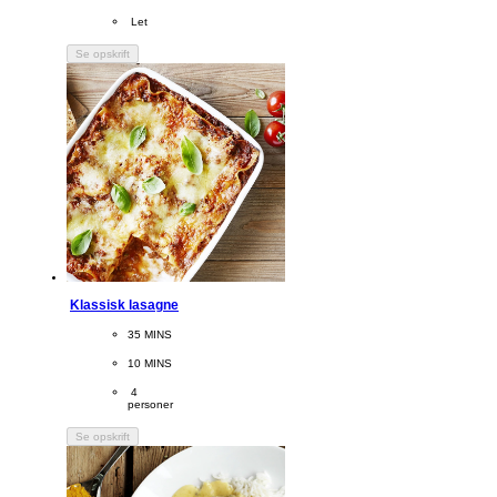
Difficulty
 Let
Se opskrift
Klassisk lasagne
CookingTime
35 MINS 
PreparationTime
10 MINS
Servings
 4
personer
Se opskrift