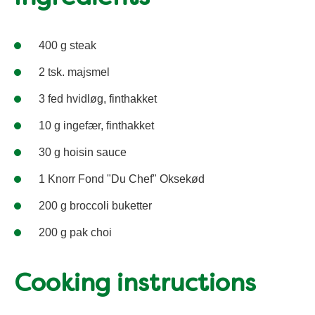
400 g steak
2 tsk. majsmel
3 fed hvidløg, finthakket
10 g ingefær, finthakket
30 g hoisin sauce
1 Knorr Fond "Du Chef" Oksekød
200 g broccoli buketter
200 g pak choi
Cooking instructions