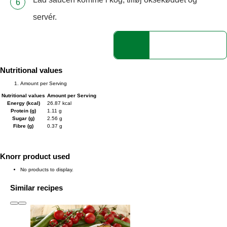
servér.
Nutritional values
Amount per Serving
Nutritional values
Amount per Serving
Energy (kcal)
26.87 kcal
Protein (g)
1.11 g
Sugar (g)
2.56 g
Fibre (g)
0.37 g
Knorr product used
No products to display.
Similar recipes
slide
1 to 3
of 6