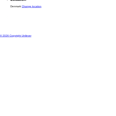
Kontakt os
Location
Denmark
Change location
© 2026 Copyright Unilever