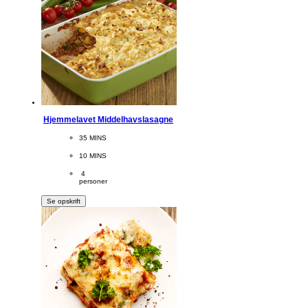
Hjemmelavet Middelhavslasagne
CookingTime
35 MINS 
PreparationTime
10 MINS
Servings
 4
personer
Se opskrift