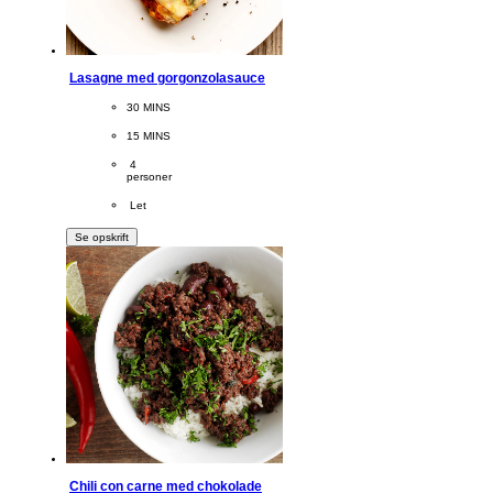
Lasagne med gorgonzolasauce
CookingTime
30 MINS 
PreparationTime
15 MINS
Servings
 4
personer
Difficulty
 Let
Se opskrift
Chili con carne med chokolade