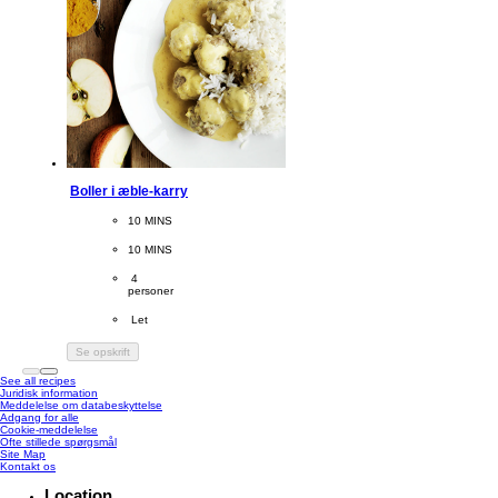
Boller i æble-karry
CookingTime
10 MINS 
PreparationTime
10 MINS
Servings
 4
personer
Difficulty
 Let
Se opskrift
See all recipes
Juridisk information
Meddelelse om databeskyttelse
Adgang for alle
Cookie-meddelelse
Ændre Indstillingerne
Ofte stillede spørgsmål
Site Map