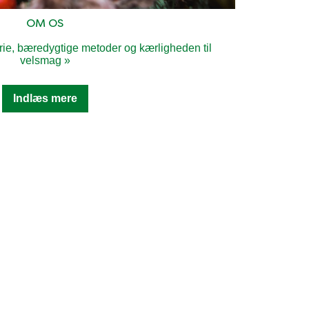
OM OS
ie, bæredygtige metoder og kærligheden til
velsmag »
Discover more about Om os
Indlæs mere