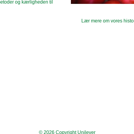
etoder og kærligheden til
Lær mere om vores histor
 about Vores formal
© 2026 Copyright Unilever