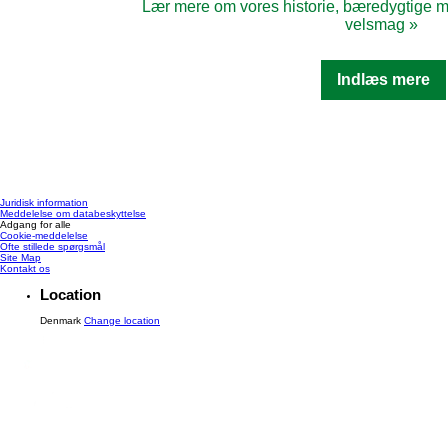
Lær mere om vores historie, bæredygtige m
velsmag »
Discover more
Indlæs mere
Juridisk information
Meddelelse om databeskyttelse
Adgang for alle
Cookie-meddelelse
Ofte stillede spørgsmål
Site Map
Kontakt os
Location
Denmark
Change location