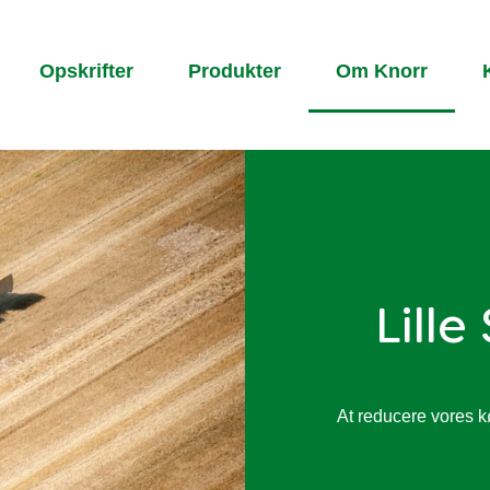
Opskrifter
Produkter
Om Knorr
Lille
At reducere vores k