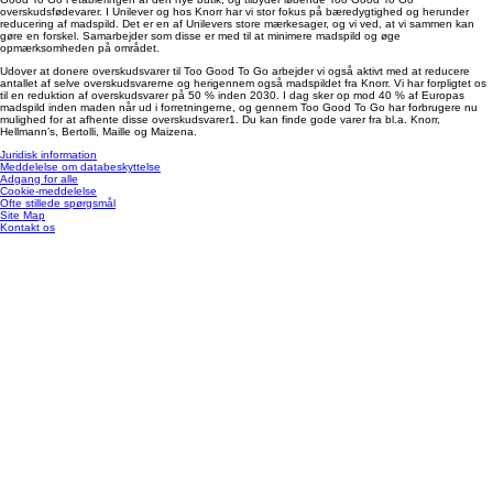
overskudsfødevarer. I Unilever og hos Knorr har vi stor fokus på bæredygtighed og herunder
reducering af madspild. Det er en af Unilevers store mærkesager, og vi ved, at vi sammen kan
gøre en forskel. Samarbejder som disse er med til at minimere madspild og øge
opmærksomheden på området.
Udover at donere overskudsvarer til Too Good To Go arbejder vi også aktivt med at reducere
antallet af selve overskudsvarerne og herigennem også madspildet fra Knorr. Vi har forpligtet os
til en reduktion af overskudsvarer på 50 % inden 2030. I dag sker op mod 40 % af Europas
madspild inden maden når ud i forretningerne, og gennem Too Good To Go har forbrugere nu
mulighed for at afhente disse overskudsvarer1. Du kan finde gode varer fra bl.a. Knorr,
Hellmann’s, Bertolli, Maille og Maizena.
Juridisk information
Meddelelse om databeskyttelse
Adgang for alle
Cookie-meddelelse
Ofte stillede spørgsmål
Site Map
Kontakt os