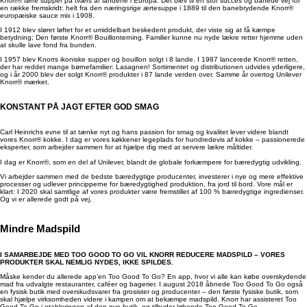
Knorr® tørre supper på tværs af landene i Europa. Det blev til en stor succes og banede vej for
en række fremskridt: helt fra den næringsrige ærtesuppe i 1889 til den banebrydende Knorr®
europæiske sauce mix i 1908.
I 1912 blev sløret løftet for et umiddelbart beskedent produkt, der viste sig at få kæmpe
betydning; Den første Knorr® Bouillonterning. Familier kunne nu nyde lækre retter hjemme uden
at skulle lave fond fra bunden.
I 1957 blev Knorrs ikoniske supper og bouillon solgt i 8 lande. I 1987 lancerede Knorr® retten,
der har reddet mange børnefamilier: Lasagnen! Sortimentet og distributionen udvides yderligere,
og i år 2000 blev der solgt Knorr® produkter i 87 lande verden over. Samme år overtog Unilever
Knorr® mærket.
KONSTANT PÅ JAGT EFTER GOD SMAG
Carl Heinrichs evne til at tænke nyt og hans passion for smag og kvalitet lever videre blandt
vores Knorr® kokke. I dag er vores køkkener legeplads for hundredevis af kokke – passionerede
eksperter, som arbejder sammen for at hjælpe dig med at servere lækre måltider.
I dag er Knorr®, som en del af Unilever, blandt de globale forkæmpere for bæredygtig udvikling.
Vi arbejder sammen med de bedste bæredygtige producenter, investerer i nye og mere effektive
processer og udlever principperne for bæredygtighed produktion, fra jord til bord. Vore mål er
klart: I 2020 skal samtlige af vores produkter være fremstillet af 100 % bæredygtige ingredienser.
Og vi er allerede godt på vej.
Mindre Madspild
I SAMARBEJDE MED TOO GOOD TO GO VIL KNORR REDUCERE MADSPILD – VORES
PRODUKTER SKAL NEMLIG NYDES, IKKE SPILDES.
Måske kender du allerede app’en Too Good To Go? En app, hvor vi alle kan købe overskydende
mad fra udvalgte restauranter, caféer og bagerier. I august 2018 åbnede Too Good To Go også
en fysisk butik med overskudsvarer fra grosister og producenter – den første fysiske butik, som
skal hjælpe virksomheden videre i kampen om at bekæmpe madspild. Knorr har assisteret Too
Good To Go i etableringen af den nye butik, og tilbyder løbende Too Good To Go