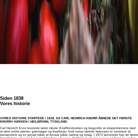
Om os
Lær mere om vores historie, bæredygtige metoder og kærligheden til velsmag »
Siden 1838
Vores historie
VORES HISTORIE STARTEDE I 1838, DA CARL HEINRICH KNORR ÅBNEDE DET FØRSTE
KNORR® KØKKEN I HEILBRONN, TYSKLAND.
Carl Heinrich Knorr leverede tørret cikorie til kaffeindustrien og begyndte at eksperimentere med
at tørre andre planter, grøntsager og krydderier, fordi netop tørrede fødevarer er nemmere at
transportere og en genial måde at bevare både næring og smag. I 1873 lancerede han de første