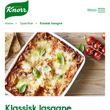
Menu
Home
Opskrifter
Klassisk lasagne
Klassisk lasagne