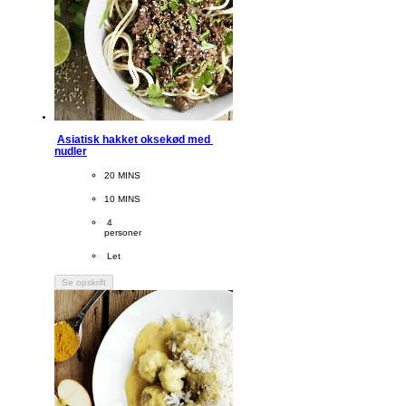
Asiatisk hakket oksekød med 
nudler
CookingTime
20 MINS 
PreparationTime
10 MINS
Servings
 4
personer
Difficulty
 Let
Se opskrift