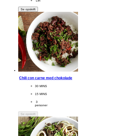
Difficulty
 Let
Se opskrift
Chili con carne med chokolade
CookingTime
30 MINS 
PreparationTime
15 MINS
Servings
 3
personer
Se opskrift