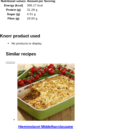
Nutritional values
Amount per Serving
Energy (kcal)
396.17 kcal
Protein (g)
31.28 g
Sugar (g)
4.51 g
Fibre (g)
26.83 g
Knorr product used
No products to display.
Similar recipes
slide
1 to 3
of 6
Hjemmelavet Middelhavslasagne