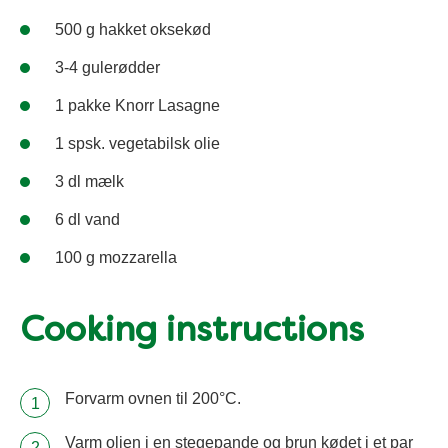
500 g hakket oksekød
3-4 gulerødder
1 pakke Knorr Lasagne
1 spsk. vegetabilsk olie
3 dl mælk
6 dl vand
100 g mozzarella
Cooking instructions
Forvarm ovnen til 200°C.
Varm olien i en stegepande og brun kødet i et par