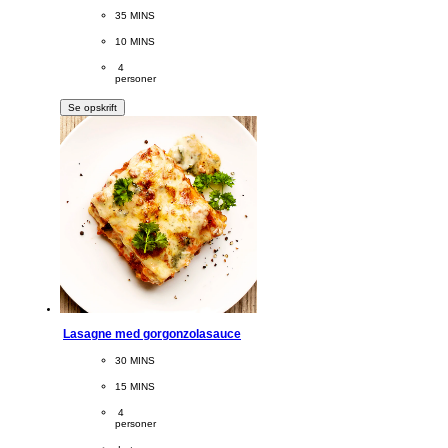
CookingTime
35 MINS 
PreparationTime
10 MINS
Servings
 4
personer
Se opskrift
Lasagne med gorgonzolasauce
CookingTime
30 MINS 
PreparationTime
15 MINS
Servings
 4
personer