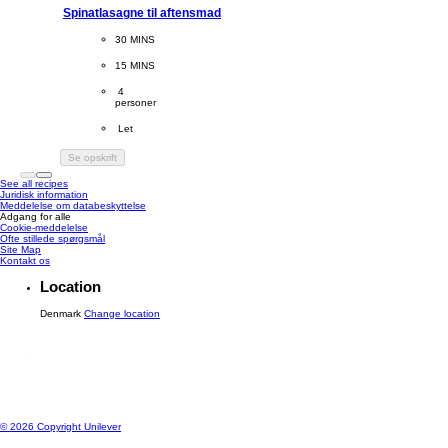
Spinatlasagne til aftensmad
CookingTime
30 MINS 
PreparationTime
15 MINS
Servings
 4
personer
Difficulty
 Let
Se opskrift
See all recipes
Juridisk information
Meddelelse om databeskyttelse
Adgang for alle
Cookie-meddelelse
Ændre Indstillingerne
Ofte stillede spørgsmål
Site Map
Kontakt os
Location
Denmark
Change location