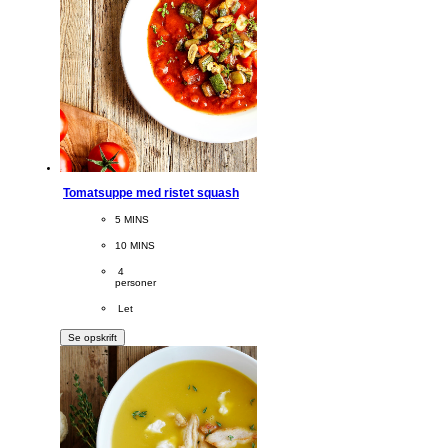
Tomatsuppe med ristet squash
CookingTime
5 MINS 
PreparationTime
10 MINS
Servings
 4
personer
Difficulty
 Let
Se opskrift