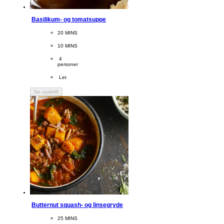
Basilikum- og tomatsuppe
CookingTime
20 MINS 
PreparationTime
10 MINS
Servings
 4
personer
Difficulty
 Let
Se opskrift
Butternut squash- og linsegryde
CookingTime
25 MINS 