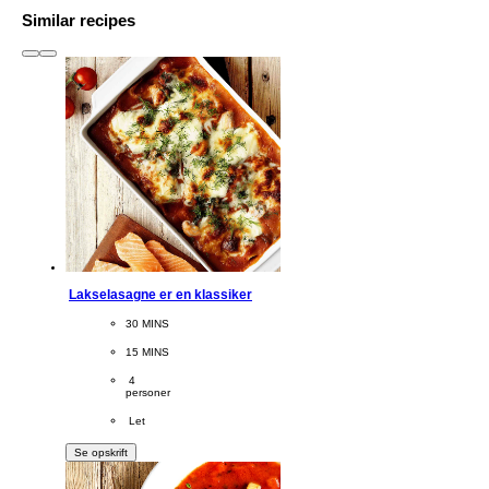
Similar recipes
slide
1 to 3
of 6
Lakselasagne er en klassiker
CookingTime
30 MINS 
PreparationTime
15 MINS
Servings
 4
personer
Difficulty
 Let
Se opskrift