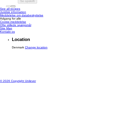
Se opskrift
See all recipes
Juridisk information
Meddelelse om databeskyttelse
Adgang for alle
Cookie-meddelelse
Ændre Indstillingerne
Ofte stillede spørgsmål
Site Map
Kontakt os
Location
Denmark
Change location
© 2026 Copyright Unilever