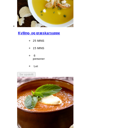
Kylling- og græskarsuppe
CookingTime
25 MINS 
PreparationTime
15 MINS
Servings
 6
personer
Difficulty
 Let
Se opskrift