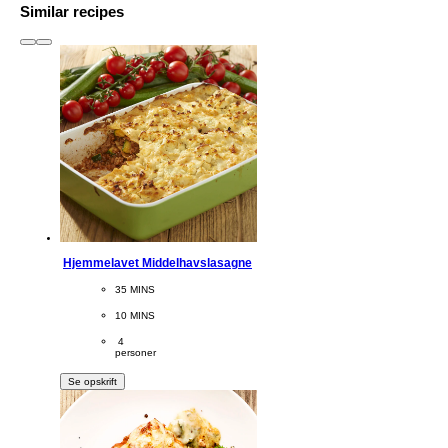
Similar recipes
slide
1 to 3
of 6
Hjemmelavet Middelhavslasagne
CookingTime
35 MINS 
PreparationTime
10 MINS
Servings
 4
personer
Se opskrift