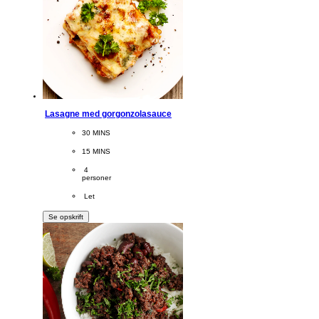
Lasagne med gorgonzolasauce
CookingTime
30 MINS 
PreparationTime
15 MINS
Servings
 4
personer
Difficulty
 Let
Se opskrift