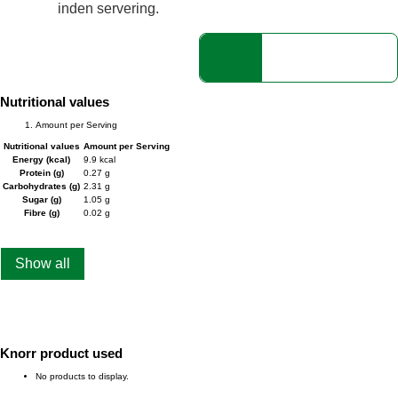
inden servering.
Nutritional values
Amount per Serving
Nutritional values
Amount per Serving
Energy (kcal)
9.9 kcal
Protein (g)
0.27 g
Carbohydrates (g)
2.31 g
Sugar (g)
1.05 g
Fibre (g)
0.02 g
Show all
Knorr product used
No products to display.