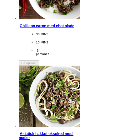
Chili con carne med chokolade
CookingTime
30 MINS 
PreparationTime
15 MINS
Servings
 3
personer
Se opskrift
Asiatisk hakket oksekød med 
nudler