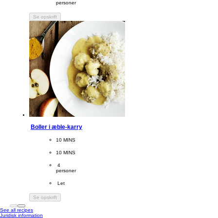
personer
Se opskrift
Boller i æble-karry
CookingTime
10 MINS 
PreparationTime
10 MINS
Servings
 4
personer
Difficulty
 Let
Se opskrift
See all recipes
Juridisk information