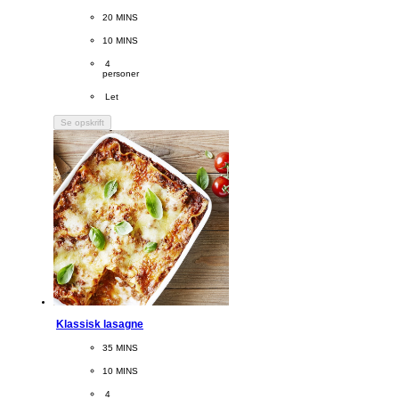
CookingTime
20 MINS 
PreparationTime
10 MINS
Servings
 4
personer
Difficulty
 Let
Se opskrift
Klassisk lasagne
CookingTime
35 MINS 
PreparationTime
10 MINS
Servings
 4