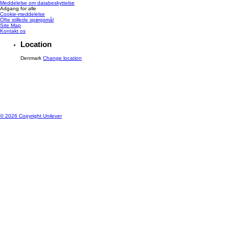
Meddelelse om databeskyttelse
Adgang for alle
Cookie-meddelelse
Ændre Indstillingerne
Ofte stillede spørgsmål
Site Map
Kontakt os
Location
Denmark
Change location
© 2026 Copyright Unilever