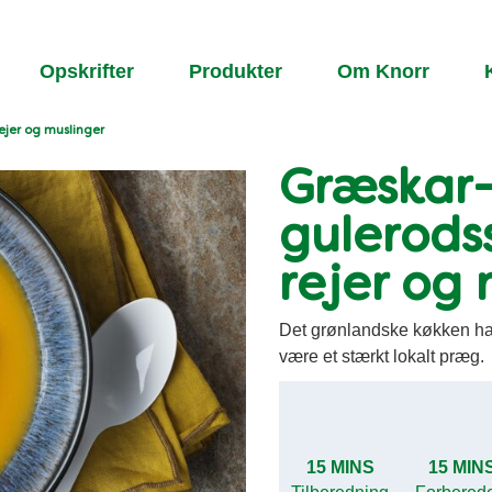
Opskrifter
Produkter
Om Knorr
jer og muslinger
Græskar-
gulerod
rejer og 
Det grønlandske køkken har
være et stærkt lokalt præg.
15 MINS
15 MIN