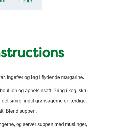
els
Tjener
structions
ar, ingefær og løg i flydende margarine.
boullion og appelsinsaft. Bring i kog, skru
d det simre, indtil grønsagerne er færdige.
alt. Blend suppen.
ngerne, og server suppen med muslinger,