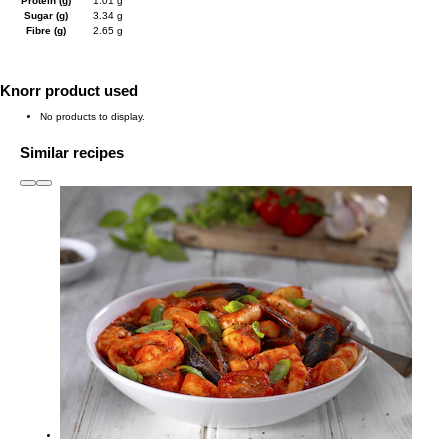
Protein (g)
1.01 g
Sugar (g)
3.34 g
Fibre (g)
2.65 g
Knorr product used
No products to display.
Similar recipes
slide
1 to 3
of 5