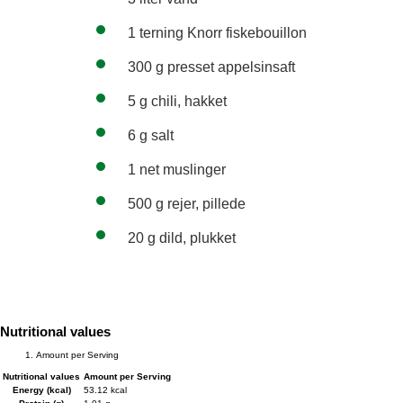
1 terning Knorr fiskebouillon
300 g presset appelsinsaft
5 g chili, hakket
6 g salt
1 net muslinger
500 g rejer, pillede
20 g dild, plukket
Nutritional values
Amount per Serving
Nutritional values
Amount per Serving
Energy (kcal)
53.12 kcal