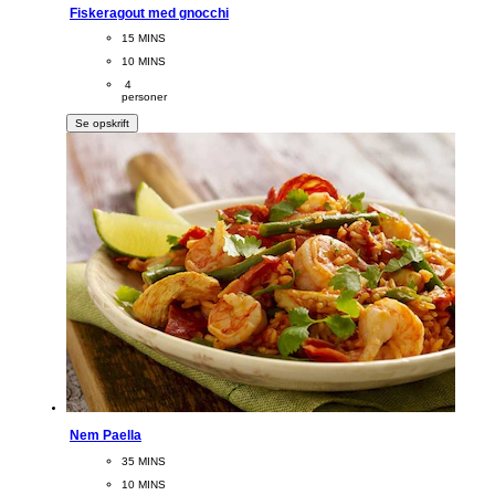
Fiskeragout med gnocchi
CookingTime
15 MINS 
PreparationTime
10 MINS
Servings
 4
personer
Se opskrift
Nem Paella
CookingTime
35 MINS 
PreparationTime
10 MINS