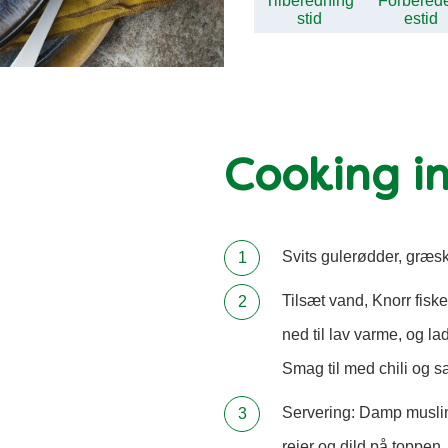
Tilberedning
Forbered
stid
estid
Cooking in
Svits gulerødder, græsk
Tilsæt vand, Knorr fiske
ned til lav varme, og la
Smag til med chili og s
Servering: Damp musli
rejer og dild på toppen.