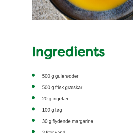
Ingredients
500 g gulerødder
500 g frisk græskar
20 g ingefær
100 g løg
30 g flydende margarine
3 liter vand