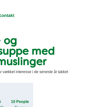
Kontakt
 og
ssuppe med
muslinger
 vækket interesse i de seneste år takket
S
10 People