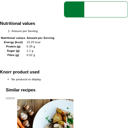
Nutritional values
Amount per Serving
Nutritional values
Amount per Serving
Energy (kcal)
10.25 kcal
Protein (g)
0.35 g
Sugar (g)
1.1 g
Fibre (g)
0.02 g
Knorr product used
No products to display.
Similar recipes
slide
1 to 3
of 6