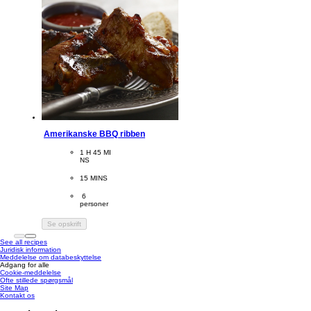
Amerikanske BBQ ribben
CookingTime
1 H 45 MI
NS 
PreparationTime
15 MINS
Servings
 6
personer
Se opskrift
See all recipes
Juridisk information
Meddelelse om databeskyttelse
Adgang for alle
Cookie-meddelelse
Ændre Indstillingerne
Ofte stillede spørgsmål