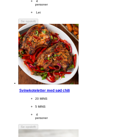
Servings
 4
personer
Difficulty
 Let
Se opskrift
Svinekoteletter med sød chili
CookingTime
20 MINS 
PreparationTime
5 MINS
Servings
 4
personer
Se opskrift