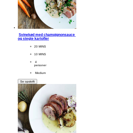
Svinekød med champignonsauce 
og stegte kartofler
CookingTime
20 MINS 
PreparationTime
10 MINS
Servings
 4
personer
Difficulty
 Medium
Se opskrift