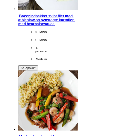
Baconindpakket svinefilet med 
æbleslaw og ovnstegte kartofler 
med bearnaisesauce
CookingTime
30 MINS 
PreparationTime
10 MINS
Servings
 4
personer
Difficulty
 Medium
Se opskrift