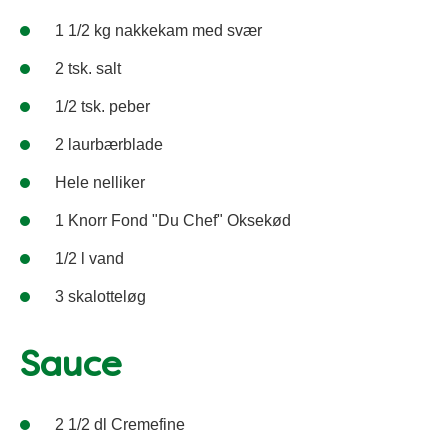
1 1/2 kg nakkekam med svær
2 tsk. salt
1/2 tsk. peber
2 laurbærblade
Hele nelliker
1 Knorr Fond "Du Chef" Oksekød
1/2 l vand
3 skalotteløg
Sauce
2 1/2 dl Cremefine