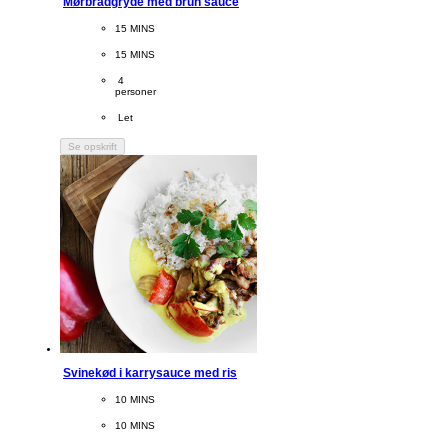
Mørbradgryde med brun sauce
CookingTime
15 MINS 
PreparationTime
15 MINS
Servings
 4
personer
Difficulty
 Let
Se opskrift
Svinekød i karrysauce med ris
CookingTime
10 MINS 
PreparationTime
10 MINS