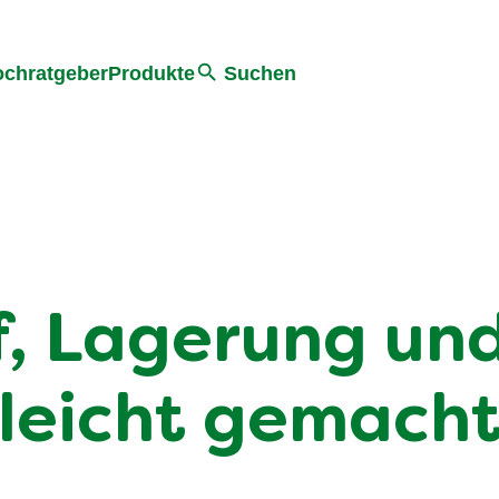
he
chratgeber
Produkte
Suchen
uf, Lagerung un
leicht gemach