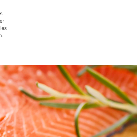
ss
er
les
h-