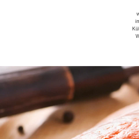
w
i
Kü
W