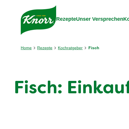
Gehe zu:
Inhalt
Footer
Suc
Rezepte
Unser Versprechen
Ko
Home
Rezepte
Kochratgeber
Fisch
Fisch: Einka