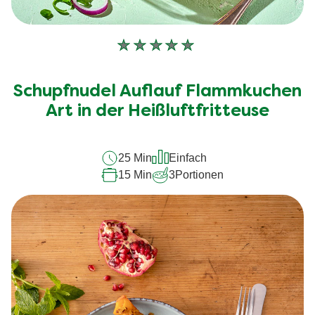
Keine
Bewertungen
für
Schupfnudel Auflauf Flammkuchen
dieses
recipe
Art in der Heißluftfritteuse
abgegeben
25 Min
Einfach
15 Min
3
Portionen