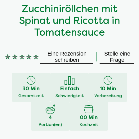
Zucchiniröllchen mit
Spinat und Ricotta in
Tomatensauce
Eine Rezension
Stelle eine
Keine
schreiben
Frage
Bewertungen
für
dieses
recipe
30 Min
Einfach
10 Min
abgegeben
Gesamtzeit
Schwierigkeit
Vorbereitung
4
00 Min
Portion(en)
Kochzeit