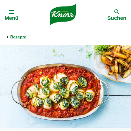
Gehe zu:
Menü
Suchen
Rezepte