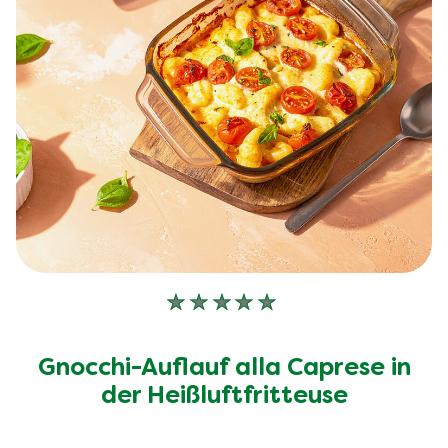
Keine
Bewertungen
für
Gnocchi-Auflauf alla Caprese in
dieses
recipe
der Heißluftfritteuse
abgegeben