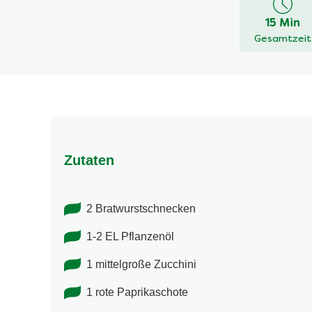
dieses
15 Min
recipe
Gesamtzeit
abgegeben
Zutaten
2 Bratwurstschnecken
1-2 EL Pflanzenöl
1 mittelgroße Zucchini
1 rote Paprikaschote