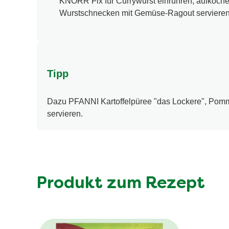
KNORR Fix für Currywurst einrühren, aufkoche
Wurstschnecken mit Gemüse-Ragout servieren
Tipp
Dazu PFANNI Kartoffelpüree "das Lockere", Pomme
servieren.
Produkt zum Rezept