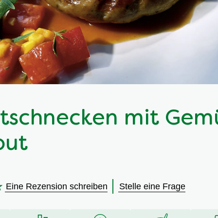
tschnecken mit Gem
out
Eine Rezension schreiben
Stelle eine Frage
en