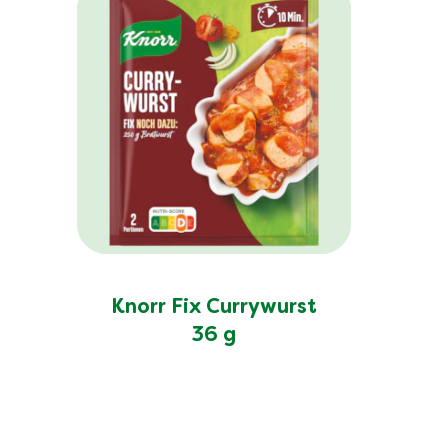
Knorr Fix Currywurst
36 g