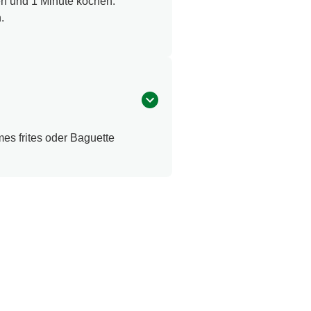
n und 1 Minute kochen.
.
s frites oder Baguette