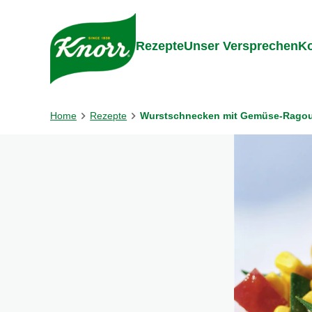
Gehe zu:
Inhalt
Footer
Suc
Rezepte
Unser Versprechen
Ko
Home
Rezepte
Wurstschnecken mit Gemüse-Rago