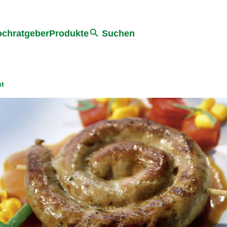
he
chratgeber
Produkte
Suchen
ut