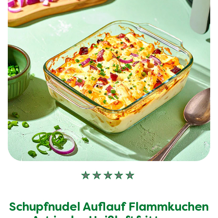
Keine
Bewertungen
für
Schupfnudel Auflauf Flammkuchen