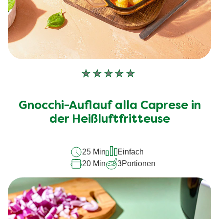
Keine
Bewertungen
für
Gnocchi-Auflauf alla Caprese in
dieses
der Heißluftfritteuse
recipe
abgegeben
25 Min
Einfach
20 Min
3
Portionen