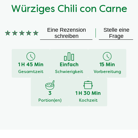
Würziges Chili con Carne
Eine Rezension
Stelle eine
schreiben
Frage
Keine
Bewertungen
für
dieses
1 H 45 Min
Einfach
15 Min
recipe
Gesamtzeit
Schwierigkeit
Vorbereitung
abgegeben
3
1 H 30 Min
Portion(en)
Kochzeit