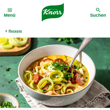
Gehe zu:
Menü
Suchen
Rezepte