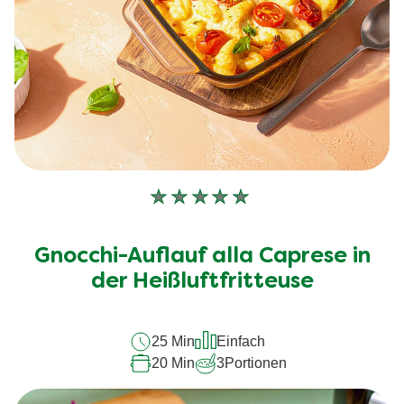
Keine
Bewertungen
für
Gnocchi-Auflauf alla Caprese in
dieses
der Heißluftfritteuse
recipe
abgegeben
25 Min
Einfach
20 Min
3
Portionen