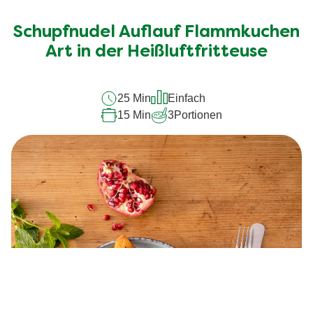
Bewertungen
für
Schupfnudel Auflauf Flammkuchen
dieses
Art in der Heißluftfritteuse
recipe
abgegeben
25 Min
Einfach
15 Min
3
Portionen