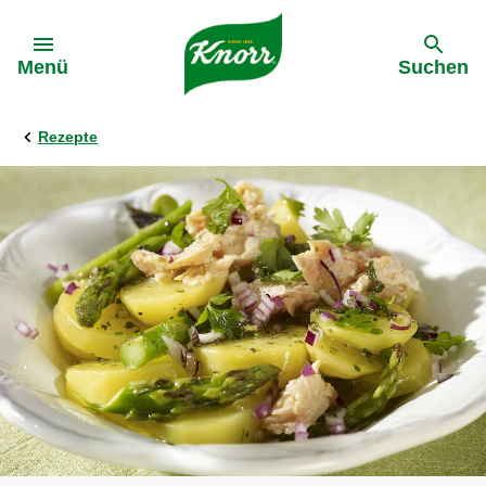
Gehe zu:
Menü
Suchen
Rezepte