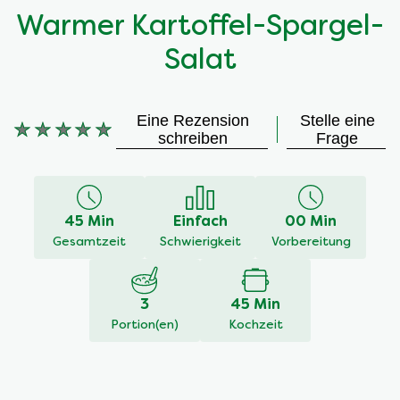
Warmer Kartoffel-Spargel-
Salat
Eine Rezension
Stelle eine
Keine
schreiben
Frage
Bewertungen
für
dieses
recipe
45 Min
Einfach
00 Min
abgegeben
Gesamtzeit
Schwierigkeit
Vorbereitung
3
45 Min
Portion(en)
Kochzeit