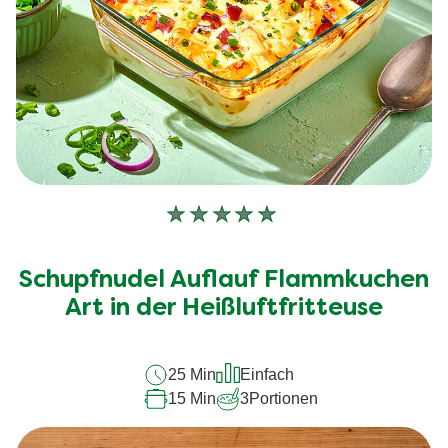
Keine
Bewertungen
für
Schupfnudel Auflauf Flammkuchen
dieses
recipe
Art in der Heißluftfritteuse
abgegeben
25 Min
Einfach
15 Min
3
Portionen