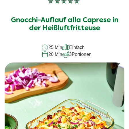
Keine
Bewertungen
für
Gnocchi-Auflauf alla Caprese in
dieses
recipe
der Heißluftfritteuse
abgegeben
25 Min
Einfach
20 Min
3
Portionen