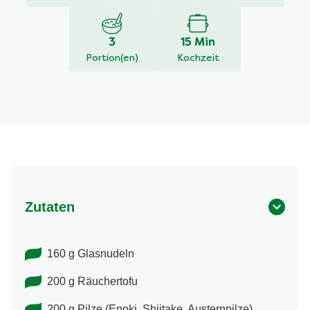
abgegeben
3
15 Min
Portion(en)
Kochzeit
Zutaten
160 g Glasnudeln
200 g Räuchertofu
200 g Pilze (Enoki, Shiitake, Austernpilze)