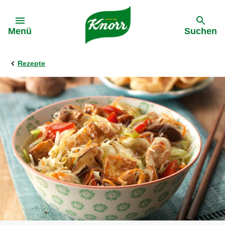
Gehe zu:
Menü
Suchen
Rezepte