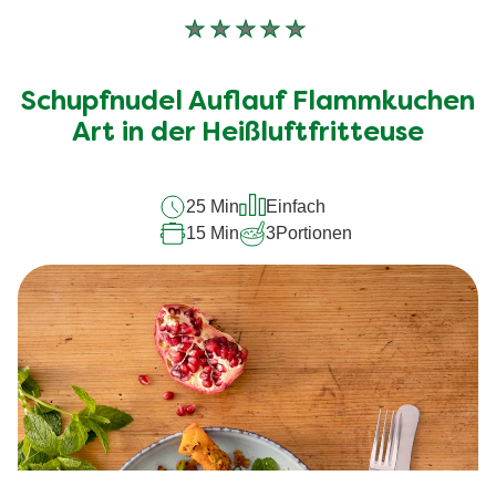
Keine
Bewertungen
für
Schupfnudel Auflauf Flammkuchen
dieses
Art in der Heißluftfritteuse
recipe
abgegeben
25 Min
Einfach
15 Min
3
Portionen