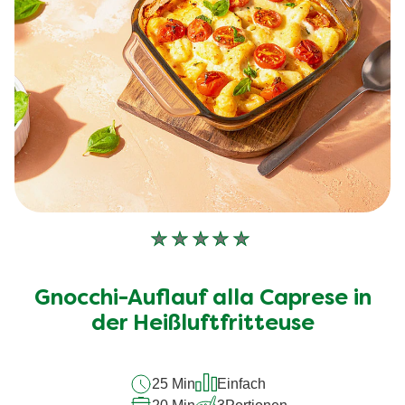
Keine
Bewertungen
für
Gnocchi-Auflauf alla Caprese in
dieses
der Heißluftfritteuse
recipe
abgegeben
25 Min
Einfach