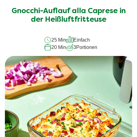
für
Gnocchi-Auflauf alla Caprese in
dieses
recipe
der Heißluftfritteuse
abgegeben
25 Min
Einfach
20 Min
3
Portionen