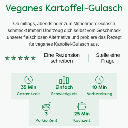
Veganes Kartoffel-Gulasch
Ob mittags, abends oder zum Mitnehmen: Gulasch
schmeckt immer! Überzeug dich selbst vom Geschmack
unserer fleischlosen Alternative und probiere das Rezept
für veganes Kartoffel-Gulasch aus.
Eine Rezension
Stelle eine
Keine
schreiben
Frage
Bewertungen
für
dieses
recipe
35 Min
Einfach
10 Min
abgegeben
Gesamtzeit
Schwierigkeit
Vorbereitung
3
25 Min
Portion(en)
Kochzeit