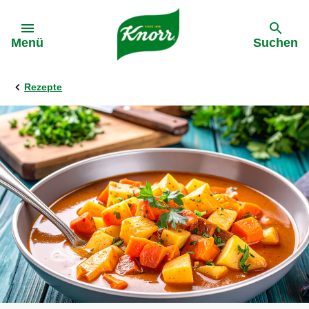
Gehe zu:
Menü
Suchen
Rezepte