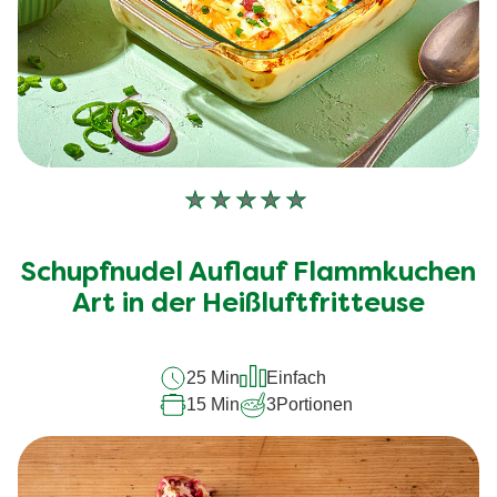
Keine
Bewertungen
für
Schupfnudel Auflauf Flammkuchen
dieses
recipe
Art in der Heißluftfritteuse
abgegeben
25 Min
Einfach
15 Min
3
Portionen