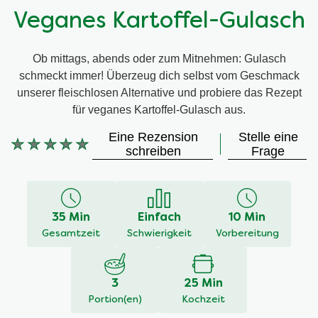
Veganes Kartoffel-Gulasch
Ob mittags, abends oder zum Mitnehmen: Gulasch
schmeckt immer! Überzeug dich selbst vom Geschmack
unserer fleischlosen Alternative und probiere das Rezept
für veganes Kartoffel-Gulasch aus.
Eine Rezension
Stelle eine
Keine
schreiben
Frage
Bewertungen
für
dieses
recipe
35 Min
Einfach
10 Min
abgegeben
Gesamtzeit
Schwierigkeit
Vorbereitung
3
25 Min
Portion(en)
Kochzeit