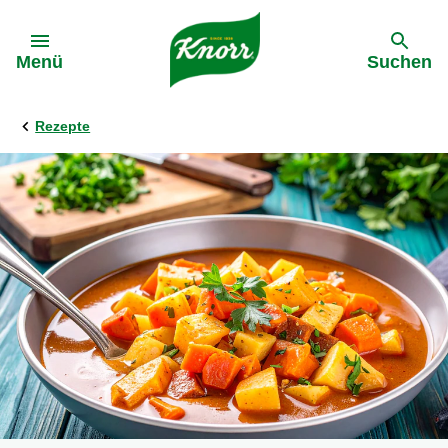
Gehe zu:
Menü
Suchen
Rezepte