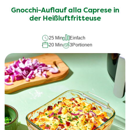
für
Gnocchi-Auflauf alla Caprese in
dieses
recipe
der Heißluftfritteuse
abgegeben
25 Min
Einfach
20 Min
3
Portionen