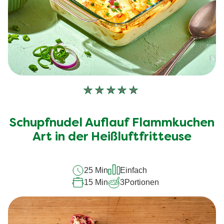
Keine
Bewertungen
für
Schupfnudel Auflauf Flammkuchen
dieses
recipe
Art in der Heißluftfritteuse
abgegeben
25 Min
Einfach
15 Min
3
Portionen